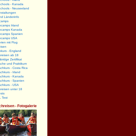
Schools - Kanada
Schools - Neuseeland
nstaltungen
nd Länderinfo
camps
hcamps Irland
hcamps Kanada
hcamps Spanien
hcamps USA
rien mit Flug
eisen
kurs - England
hreisen ab 18
ridge Zertifikat
ache und Praktikum
chkurs - Costa Rica
chkurs - Irland
achkurs - Kanada
chkurs - Spanien
achkurs - USA
reisen unter 18
sts
 Test
chreisen - Fotogalerie