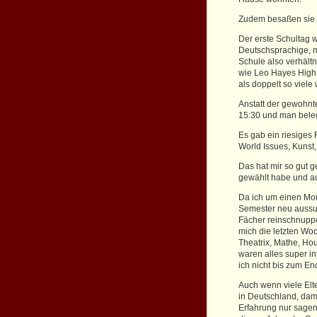
Zudem besaßen sie 
Der erste Schultag 
Deutschsprachige, m
Schule also verhält
wie Leo Hayes High 
als doppelt so viele
Anstatt der gewohnte
15:30 und man beleg
Es gab ein riesiges
World Issues, Kunst
Das hat mir so gut g
gewählt habe und au
Da ich um einen Mon
Semester neu aussuch
Fächer reinschnuppe
mich die letzten Wo
Theatrix, Mathe, Hou
waren alles super i
ich nicht bis zum E
Auch wenn viele Elt
in Deutschland, dami
Erfahrung nur sagen: