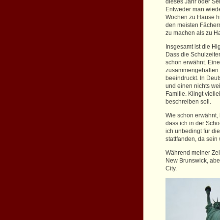
dieses Jahr oder Sem
Entweder man wieder
Wochen zu Hause hin 
den meisten Fächern 
zu machen als zu H
Insgesamt ist die H
Dass die Schulzeite
schon erwähnt. Eine
zusammengehalten un
beeindruckt. In Deu
und einen nichts wei
Familie. Klingt viell
beschreiben soll.
Wie schon erwähnt, 
dass ich in der Sch
ich unbedingt für di
stattfanden, da sein 
Während meiner Zeit 
New Brunswick, abe
City.