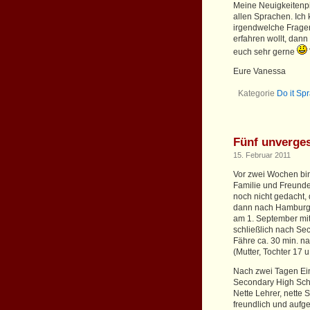
Meine Neuigkeitenpin
allen Sprachen. Ich
irgendwelche Frage
erfahren wollt, dann
euch sehr gerne
Eure Vanessa
Kategorie
Do it Sp
Fünf unverge
15. Februar 2011
Vor zwei Wochen bin
Familie und Freund
noch nicht gedacht,
dann nach Hamburg 
am 1. September mit
schließlich nach Sec
Fähre ca. 30 min. n
(Mutter, Tochter 17 
Nach zwei Tagen Ei
Secondary High Scho
Nette Lehrer, nette S
freundlich und aufge