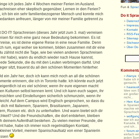
bringe ich jedes Jahr 4 Wochen meiner Ferien im Ausland.
Fun &
Sprac
rachreisen eher skeptisch gegenüber, Lernen in den Ferien?
?, ich bin ein sehr familienbezogener Mensch und konnte mich
Do it Spra
Gedanken anfreuen, länger von mir meiner Familie getrennt zu
Datensc
Impress
Kontakt
 DO IT! Sprachreisen (dieses Jahr jetzt zum 3. mal) verreisen
RSS-Fe
eisen für mich eine ganz neue Bedeutung bekommen. Es ist
Sitemap 
hreise, es ist deine eigene Reise in eine neue Familie. Denn
Stichwor
h rum, egal woher sie kommen, bilden zusammen mit dir eine
Über Do 
u zählst nicht die Tage, wie bei vielen anderen Sprachreisen
er mir habe), wann du endlich wieder nach Hause kannst,
jede Sekunde, die du mit den Leuten verbringen darfst. Und
ger sitzt, trauerst du all den schönen Momenten hinterher.
Komment
bald ein Jahr her, doch ich kann mich noch an all die schönen
Alanya
:
habe ich i
nte erinnern, die ich in Toronto hatte. Ich könnte euch jetzt
gemacht. V
 eigentlich ist es viel schöner, wenn ihr eure eigenen macht
haarausfa
en Kulturen selbst kennen lernt. Und ich kann euch sagen, ihr
Idee von 
ein großer
Ansichten und Einstellungen sicherlich schmunzeln, wenn ihr
nicht...
gleicht. Auf dem Campus wird Englisch gesprochen, so dass du
Herr. Ka
in Spanien
 dich mit Italienern, Spaniern, Brasilianern, Japanern,
machte ein
n, Russen etc. dich zu unterhalten. Und wann bietet sich dir
Sprachschu
chkeit? Und die Freundschaften, die dort entstehen, bleiben
wolfgan
war ich au
ch deinem Aufenthalt bestehen. Zu vielen meiner Freunde, die
Kanada. E
rnt habe, habe ich immer noch regelmäßigen Kontakt,
und ich...
kleiner Vorteil, meinen Spanischaufsatz von einer Spanierin
forum.sir
einfach ein
lassen
jeden So