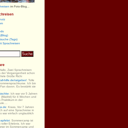
hreisen
im Foto-Blog...
chreisen
hutz
um
eds
(Blog)
tsuche (Tags)
it Sprachreisen
are
 Hallo, Zwei Sprachreisen
n der Vergangenheit schon
iele Grüße Richi
ll-hilfe.de/ratgeber/
: Tolle
Sommersprachkurse. Ich bin
 Fan davon. Es bestärkt sie
sischke
: Ich war vor 5 Jahren
 (Madrid) für 4 Wochen und
 Praktikum in der
le....
gs.de
: Krass, Vor 7 Jahren
ch auf eine Sprachreise in
s war einfach unglaublich
-apfelot
: Sommercamp ist
 toller Erlebnis. Ich war
mmer im Sommercamp und