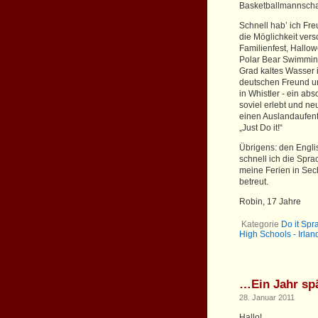
Basketballmannschaf
Schnell hab’ ich Fr
die Möglichkeit ver
Familienfest, Hallo
Polar Bear Swimming 
Grad kaltes Wasser 
deutschen Freund un
in Whistler - ein abs
soviel erlebt und n
einen Auslandaufent
„Just Do it!“
Übrigens: den Engl
schnell ich die Spra
meine Ferien in Sech
betreut.
Robin, 17 Jahre
Kategorie
Do it Spr
High Schools - Irlan
…Ein Jahr sp
28. Januar 2011
Hallo!