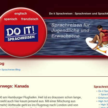
Do it Sprachreisen
:
Sprachreisen und Sprach
log
r Sprachreise-Blog
erwegs: Kanada
Sprachrei
Do it Sp
Sprach
 am Hamburger Flughafen. Hell ist es draussen schon lange,
Erfahrun
h sieht auch hier kaum jemand aus. Mit einer Mischung aus
High Sc
High 
 mehr) Vorfreude geht es ins Flugzeug nach London und von
High S