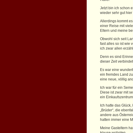
Jetzt bin ich schon
wieder sehr gut hier 
Allerdings kommt es 
einer Reise mit vie
Eltern und meine b
Obwohl sich seit Lan
fast alles so ist wi
ich zwar allen erzä
Denn es sind Erinne
dieser Zeit verbindet
Es war eine wunderb
ein fremdes Land zu 
eine neue, völlig a
Ich war für ein Sem
Diese ist zwar mit 
ein Einkaufszentrum
Ich hatte das Glück,
„Brüder“, die ebenfa
andere aus Österrei
hatten immer eine 
Meine Gasteltern hat
Hause wohnten.