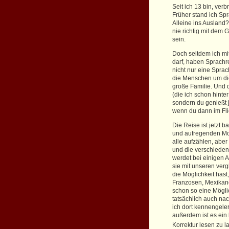
Seit ich 13 bin, ver
Früher stand ich Sp
Alleine ins Ausland
nie richtig mit dem 
sein.
Doch seitdem ich mit
darf, haben Sprachr
nicht nur eine Sprac
die Menschen um dic
große Familie. Und d
(die ich schon hint
sondern du genießt 
wenn du dann im Flie
Die Reise ist jetzt 
und aufregenden Mome
alle aufzählen, aber
und die verschieden
werdet bei einigen 
sie mit unseren ver
die Möglichkeit hast,
Franzosen, Mexikaner
schon so eine Mögli
tatsächlich auch na
ich dort kennengele
außerdem ist es ein 
Korrektur lesen zu 