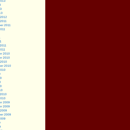
2013
3
13
13
 2012
 2011
er 2011
2011
1
1
11
 2011
2011
r 2010
r 2010
 2010
er 2010
2010
0
10
0
10
10
 2010
2010
r 2009
r 2009
 2009
er 2009
2009
9
9