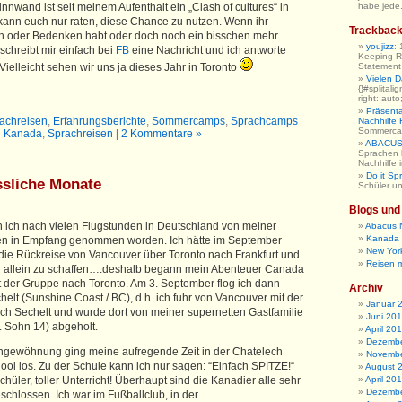
nwand ist seit meinem Aufenthalt ein „Clash of cultures“ in
habe jede.
 kann euch nur raten, diese Chance zu nutzen. Wenn ihr
Trackbac
n oder Bedenken habt oder doch noch ein bisschen mehr
youjizz
:
 schreibt mir einfach bei
FB
eine Nachricht und ich antworte
Keeping R
Vielleicht sehen wir uns ja dieses Jahr in Toronto
Statement h
Vielen 
{}#splitali
right: auto
Präsent
rachreisen
,
Erfahrungsberichte
,
Sommercamps
,
Sprachcamps
Nachhilfe
Sommerc
Kanada
,
Sprachreisen
|
2 Kommentare »
ABACUS 
Sprachen 
Nachhilfe
Do it Sp
ssliche Monate
Schüler u
Blogs und
 ich nach vielen Flugstunden in Deutschland von meiner
Abacus 
Kanada 
en in Empfang genommen worden. Ich hätte im September
New Yor
 die Rückreise von Vancouver über Toronto nach Frankfurt und
Reisen 
allein zu schaffen….deshalb begann mein Abenteuer Canada
 der Gruppe nach Toronto. Am 3. September flog ich dann
Archiv
helt (Sunshine Coast / BC), d.h. ich fuhr von Vancouver mit der
Januar 
ach Sechelt und wurde dort von meiner supernetten Gastfamilie
Juni 20
u. Sohn 14) abgeholt.
April 20
Dezembe
ngewöhnung ging meine aufregende Zeit in der Chatelech
Novembe
ol los. Zu der Schule kann ich nur sagen: “Einfach SPITZE!“
August 
chüler, toller Unterricht! Überhaupt sind die Kanadier alle sehr
April 20
Dezembe
schlossen. Ich war im Fußballclub, in der