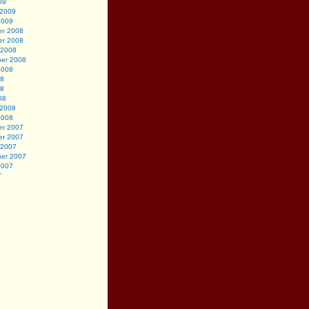
09
 2009
2009
r 2008
r 2008
 2008
er 2008
2008
08
08
08
 2008
2008
r 2007
r 2007
 2007
er 2007
2007
7