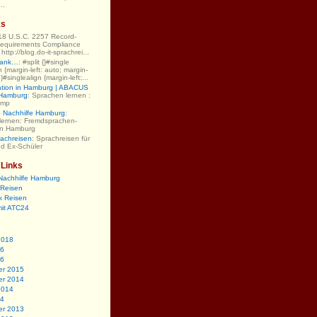
..
ks
 18 U.S.C. 2257 Record-
equirements Compliance
ttp://blog.do-it-sprachrei...
Dank…
: #split {}#single
gn {margin-left: auto; margin-
;}#singlealign {margin-left:...
ation in Hamburg | ABACUS
 Hamburg
: Sprachen lernen :
amp
Nachhilfe Hamburg
:
lernen: Fremdsprachen-
 in Hamburg
rachreisen
: Sprachreisen für
nd Ex-Schüler
 Links
Nachhilfe Hamburg
Reisen
k Reisen
mit ATC24
2018
16
16
r 2015
r 2014
2014
14
r 2013