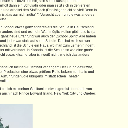
ester soll dazu da sein, sich selbst auszuprobieren.
holt dann ein Schuljahr oder man setzt sich in den ersten
und arbeitet den Stoff nach (Das ist gar nicht so viel! Denn in
ist das gar nicht nötig^^) Versucht aber ruhig etwas anderes
ause!
igh School etwas ganz anderes als die Schule in Deutschland.
n anders sind und es mehr Wahlmöglichkeiten gibt hatte ich ja
 ganz neue Erfahrung war auch der „School Spirit“. Alle haben
d jeder war stolz auf seine Schule. Das hat mich schwer
tschland ist die Schule ein Haus, wo man zum Lernen hingeht
ter mit verbindet. In Kanada ist die Schule so wie eine große
eicht etwas kitschig, aber ich weiß nicht, wie ich das anders
habe ich meinen Aufenthalt verlängert. Der Grund dafür war,
ool Production eine etwas größere Rolle bekommen hatte und
e Aufführungen, die übrigens im städtischen Theater
wollte.
bin ich mit meiner Gastfamilie etwas gereist: Innerhalb von
r auch nach Prince Edward Island, New York City und Quebec