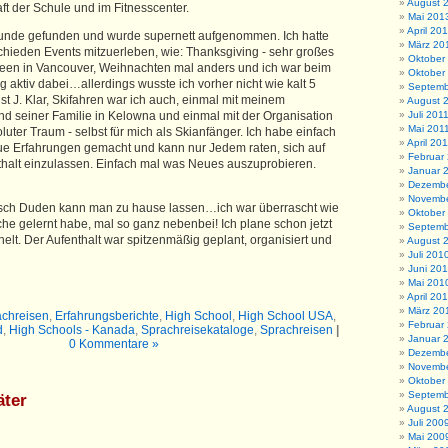
August 
t der Schule und im Fitnesscenter.
Mai 201
April 20
eunde gefunden und wurde supernett aufgenommen. Ich hatte
März 20
schieden Events mitzuerleben, wie: Thanksgiving - sehr großes
Oktober
ween in Vancouver, Weihnachten mal anders und ich war beim
Oktober
aktiv dabei…allerdings wusste ich vorher nicht wie kalt 5
Septemb
ist
J
. Klar, Skifahren war ich auch, einmal mit meinem
August 
d seiner Familie in Kelowna und einmal mit der Organisation
Juli 201
Mai 201
oluter Traum - selbst für mich als Skianfänger. Ich habe einfach
April 20
eue Erfahrungen gemacht und kann nur Jedem raten, sich auf
Februar
halt einzulassen. Einfach mal was Neues auszuprobieren.
Januar 
Dezembe
Novembe
isch Duden kann man zu hause lassen…ich war überrascht wie
Oktober
che gelernt habe, mal so ganz nebenbei! Ich plane schon jetzt
Septemb
elt. Der Aufenthalt war spitzenmäßig geplant, organisiert und
August 
Juli 201
Juni 20
Mai 201
April 20
März 20
achreisen
,
Erfahrungsberichte
,
High School
,
High School USA
,
Februar
d
,
High Schools - Kanada
,
Sprachreisekataloge
,
Sprachreisen
|
Januar 
0 Kommentare »
Dezembe
Novembe
Oktober
Septemb
äter
August 
Juli 200
Mai 200