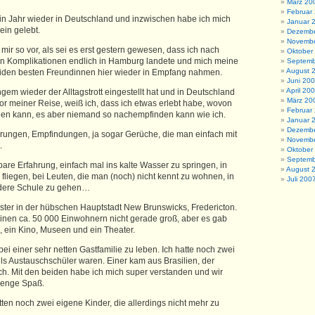
März 20
Februar
 ein Jahr wieder in Deutschland und inzwischen habe ich mich
Januar 
ein gelebt.
Dezembe
Novembe
mir so vor, als sei es erst gestern gewesen, dass ich nach
Oktober
len Komplikationen endlich in Hamburg landete und mich meine
Septemb
August 
eiden besten Freundinnen hier wieder in Empfang nahmen.
Juni 20
April 20
gem wieder der Alltagstrott
eingestellt hat und in Deutschland
März 20
e vor meiner Reise, weiß ich, dass ich etwas erlebt habe, wovon
Februar
hlen kann, es aber niemand so nachempfinden kann wie ich.
Januar 
Dezembe
rungen, Empfindungen, ja sogar Gerüche, die man einfach mit
Novembe
.
Oktober
Septemb
are Erfahrung, einfach mal ins kalte Wasser zu springen, in
August 
fliegen, bei Leuten, die man (noch) nicht kennt zu wohnen, in
Juli 200
ndere Schule zu gehen…
ester in der hübschen Hauptstadt New Brunswicks, Fredericton.
seinen ca. 50 000 Einwohnern nicht gerade groß, aber es gab
, ein Kino, Museen und ein Theater.
 bei einer sehr netten Gastfamilie zu leben. Ich hatte noch zwei
lls Austauschschüler waren. Einer kam aus Brasilien, der
ch. Mit den beiden habe ich mich super verstanden und wir
Menge Spaß.
ten noch zwei eigene Kinder, die allerdings nicht mehr zu