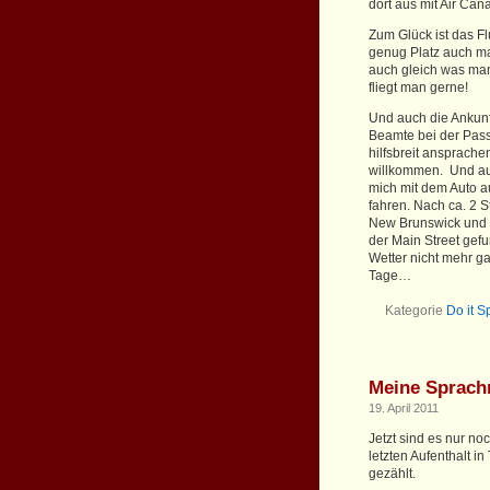
dort aus mit Air Ca
Zum Glück ist das F
genug Platz auch ma
auch gleich was man 
fliegt man gerne!
Und auch die Ankunft
Beamte bei der Passk
hilfsbreit ansprache
willkommen. Und auc
mich mit dem Auto a
fahren. Nach ca. 2 S
New Brunswick und k
der Main Street gef
Wetter nicht mehr g
Tage…
Kategorie
Do it S
Meine Sprach
19. April 2011
Jetzt sind es nur n
letzten Aufenthalt i
gezählt.