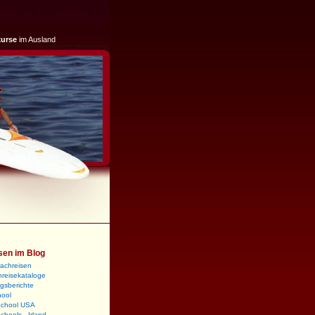
kurse
im Ausland
sen im Blog
rachreisen
reisekataloge
gsberichte
hool
School USA
chools - Irland