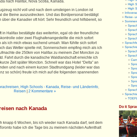
nada nach Halifax, Nova Scotia, Kanada.
High 
High 
lugzeug nicht voll und nach dem umsteigen in London ist
Infovera
l die Beine auszustrecken. Und das Bordpersonal bestätigt
Reise- u
über die Kanadier oft hört: Sehr freundlich und hilfsbereit, so
Sommer
Sprac
Sprac
 in Halifax bestätigte das weiterhin, egal ob der freundliche
Sprac
ontrolle oder zwei Flughafenangestellte die mich sofort
Sprac
n als ich mich etwas suchend umsah: Man fühlte sich sofort
Sprachfe
Sprachr
h das Wetter spielte mit, Sonnenschein empfing mich als ich
Sprach
ufmachte die 250km von Halifax zu meinem Ziel Moncton zu
Sprac
td. Fahrt durch die kanadische Waldlandschaft erreichte ich
Camb
urze Zeit später Moncton. Schnell war das Hotel “Delta” an
Spr
unden und nach einem kurzen Stadtrundgang (leider war das
Spra
anz so schön) freute ich mich auf die folgenden spannenden
Spra
Spr
Spra
Spr
prachreisen
,
High Schools - Kanada
,
Reise- und Länderinfo
,
Sprach
Reisen
|
2 Kommentare »
Sprachte
TOEFL
Do it Spra
reisen nach Kanada
och knapp 6 Wochen, bis ich wieder nach Kanada darf, seit dem
n Toronto habe ich die Tage bis zu meinem nächsten Aufenthalt