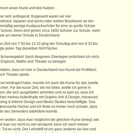
noch einen Hund und drei Katzen.
war sehr aufregend. Insgesamt waren wir vier
ehrere Japaner und sechs oder sieben Brasilianer an der
nismäßig wenige Austauschschüler für eine so große Schule
School. Denn dort gehen circa 1800 Schüler zur Schule, mehr
 wie an meiner Schule in Deutschland.
n Zeit von 7:50 bis 13:10 ging der Schultag dort von 8:33 bis
te jeden Tag dieselben fünf Fächer.
 Fächerangebot. Nach längerem Überlegen entschied ich mich,
, Englisch, Mathe und Theater zu belegen.
efallen, dass ich hier in Deutschland nun Kunst als Profilfach
ch Theater spiele.
at verlängert habe, musste ich auch die Kurse für das zweite
en. Für die kurze Zeit, die mir blieb, wollte ich gerne in
rn, die sich ausgefallen anhörten und so kam es, dass ich
chen meines Aufenthalts mit Graphic Arts & Design, Advanced
sing & Interior Design und Media Studies beschäftigte. Das
nteressante Fächer und ich finde es immer noch schade, dass
nde des Semesters dableiben konnte.
ern wollen, dass man möglichst die gleichen Kurse belegt, wie
t man nur nicht zu viel versäumt, kann ich nach meiner
 Tut es nicht. Der Lehrstoff ist ein ganz anderer als hier und