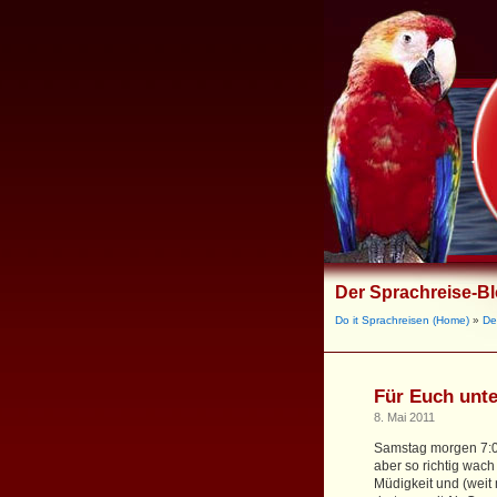
Der Sprachreise-B
Do it Sprachreisen (Home)
»
De
Für Euch unt
8. Mai 2011
Samstag morgen 7:00
aber so richtig wac
Müdigkeit und (weit