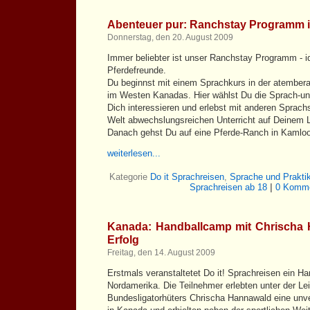
Abenteuer pur: Ranchstay Programm 
Donnerstag, den 20. August 2009
Immer beliebter ist unser Ranchstay Programm - id
Pferdefreunde.
Du beginnst mit einem Sprachkurs in der atember
im Westen Kanadas. Hier wählst Du die Sprach-u
Dich interessieren und erlebst mit anderen Sprac
Welt abwechslungsreichen Unterricht auf Deinem 
Danach gehst Du auf eine Pferde-Ranch in Kamloop
weiterlesen...
Kategorie
Do it Sprachreisen
,
Sprache und Prakt
Sprachreisen ab 18
|
0 Komme
Kanada: Handballcamp mit Chrischa H
Erfolg
Freitag, den 14. August 2009
Erstmals veranstaltetet Do it! Sprachreisen ein H
Nordamerika. Die Teilnehmer erlebten unter der L
Bundesligatorhüters Chrischa Hannawald eine unv