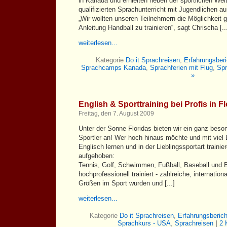
in Kanada und erhielten neben der sportlichen We
qualifizierten Sprachunterricht mit Jugendlichen au
„Wir wollten unseren Teilnehmern die Möglichkeit g
Anleitung Handball zu trainieren“, sagt Chrischa [..
weiterlesen...
Kategorie
Do it Sprachreisen
,
Erfahrungsberi
Sprachcamps Kanada
,
Sprachferien mit Flug
,
Spr
»
English & Sporttraining bei Profis in Fl
Freitag, den 7. August 2009
Unter der Sonne Floridas bieten wir ein ganz bes
Sportler an! Wer hoch hinaus möchte und mit vie
Englisch lernen und in der Lieblingssportart trainie
aufgehoben:
Tennis, Golf, Schwimmen, Fußball, Baseball und 
hochprofessionell trainiert - zahlreiche, internatio
Größen im Sport wurden und [...]
weiterlesen...
Kategorie
Do it Sprachreisen
,
Erfahrungsberich
Sprachkurs - USA
,
Sprachreisen
|
2 