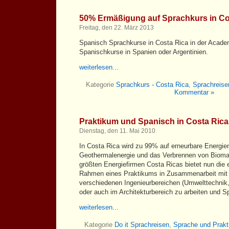
50% Ermäßigung auf Sprachkurs in Co
Freitag, den 22. März 2013
Spanisch Sprachkurse in Costa Rica in der Acade
Spanischkurse in Spanien oder Argentinien.
weiterlesen...
Kategorie
Sprachkurs - Costa Rica
,
Sprachreise
Kommentar »
Praktikum und Spanisch in Costa Rica
Dienstag, den 11. Mai 2010
In Costa Rica wird zu 99% auf erneurbare Energien
Geothermalenergie und das Verbrennen von Bioma
größten Energiefirmen Costa Ricas bietet nun die e
Rahmen eines Praktikums in Zusammenarbeit mit u
verschiedenen Ingenieurbereichen (Umwelttechnik, 
oder auch im Architekturbereich zu arbeiten und Sp
weiterlesen...
Kategorie
Do it Sprachreisen
,
Sprache und Prak