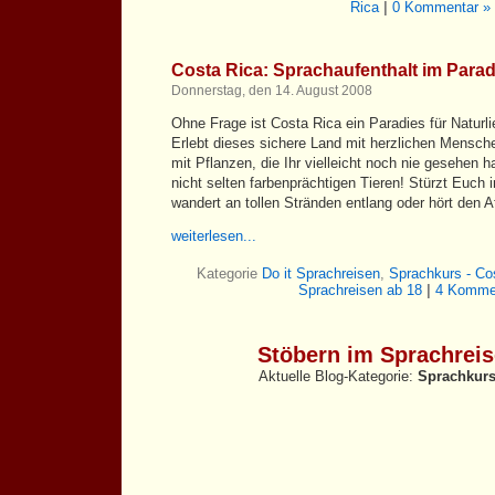
Rica
|
0 Kommentar »
Costa Rica: Sprachaufenthalt im Parad
Donnerstag, den 14. August 2008
Ohne Frage ist Costa Rica ein Paradies für Naturl
Erlebt dieses sichere Land mit herzlichen Mensc
mit Pflanzen, die Ihr vielleicht noch nie gesehen 
nicht selten farbenprächtigen Tieren! Stürzt Euch 
wandert an tollen Stränden entlang oder hört den Aff
weiterlesen...
Kategorie
Do it Sprachreisen
,
Sprachkurs - Co
Sprachreisen ab 18
|
4 Komme
Stöbern im Sprachrei
Aktuelle Blog-Kategorie:
Sprachkurs