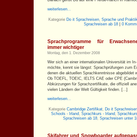
weiterlesen...
Kategorie
Do it Sprachreisen
,
Sprache und Prakt
Sprachreisen ab 18
|
0 Komme
Sprachprogramme für Erwachsene:
immer wichtiger
Montag, den 1. Dezember 2008
Wer sich an einer internationalen Universität im In
möchte, kennt sie längst: Sprachprüfungen zum Erw
denen die aktuellen Sprachkenntnisse abgebildet 
Ob TOEFL, TOEIC, IELTS CAE oder CPE (Cambridge
Abkürzungen für Sprachzertifikate, die offiziell an
vielen Ländern der Welt Gültigkeit finden. [...]
weiterlesen...
Kategorie
Cambridge Zertifikat
,
Do it Sprachreise
Schools - Irland
,
Sprachkurs - Irland
,
Sprachkurs
Sprachreisen ab 18
,
Sprachreisen unter 1
Skifahrer und Snowboarder aufgepass