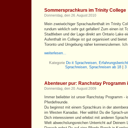
Sommersprachkurs im Trinity College
Donnerstag, den 26. August 2010
Mein zweiwöchiger Sprachaufenthalt im Trinity Coll
rundum wirklich sehr gut gefallen! Zum einen ist 
Stadtleben und der Lage direkt am Ontario Lake e
Aufenthalt im College ist gut organisiert und biete
Toronto und Umgebung näher kennenzulernen. Ich w
weiterlesen...
Kategorie
Do it Sprachreisen
,
Erfahrungsberich
Sprachreisen
,
Sprachreisen ab 18
|
3
Abenteuer pur: Ranchstay Programm 
Donnerstag, den 20. August 2009
Immer beliebter ist unser Ranchstay Programm - id
Pferdefreunde.
Du beginnst mit einem Sprachkurs in der atember
im Westen Kanadas. Hier wählst Du die Sprach-u
Dich interessieren und erlebst mit anderen Sprac
Welt abwechslungsreichen Unterricht auf Deinem 
Danach gehst Du auf eine Pferde-Ranch in Kamloop