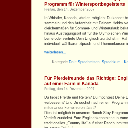
Programm für Wintersportbegeisterte
Freitag, den 14. Dezember 2007
In Whistler, Kanada, wird es möglich: Du kannst b
sammeln und den Aufenthalt mit Deinem Hobby ver
gleichermaßen für Sommer- und Winterurlaub beka
hinaus Austragungsort ist für die Olympischen Win
Lerne oder vertiefe Dein Englisch zunächst im R
individuell wählbaren Sprach- und Themenkursen in 
weiterlesen...
Kategorie
Do it Sprachreisen
,
Sprachkurs - K
Für Pferdefreunde das Richtige: Eng
auf einer Farm in Kanada
Freitag, den 14. Dezember 2007
Du liebst Pferde und Reiten? Du möchtest Deine 
verbessern? Und Du suchst nach einem Programm,
miteinander kombinieren lässt?
Dies ist möglich in unserem Ranch Stay-Programm 
Vertieft zunächst Eure Englischkenntnisse in Van
traditionelles „Country life“ auf einer Ranch inmitt