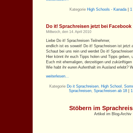
Kategorie
High Schools - Kanada
|
1
Do it! Sprachreisen jetzt bei Facebook
Mittwoch, den 14. April 2010
Liebe Do it! Sprachreisen Teilnehmer,
endlich ist es soweit! Do it! Sprachreisen ist jetz
Schaut bei uns rein und werdet Do it! Sprachreise
Hier könnt ihr euch Tipps holen und Tipps geben,
Euch mit ehemaligen, derzeitigen und zukünftigen
Wie habt ihr euren Aufenthalt im Ausland erlebt? Wi
weiterlesen...
Kategorie
Do it Sprachreisen
,
High School
,
Som
Sprachreisen
,
Sprachreisen ab 18
|
1
Stöbern im Sprachrei
Artikel im Blog-Archiv