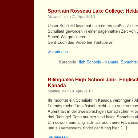
Sport am Rosseau Lake College: Hekl
Mittwoch, den 21. April 2010
Unser Schüler David hat sein erstes großes Ziel er
Schullauf geworden in einer sagenhaften Zeit von 
Super! Wir gratulieren.
Seht Euch das Video bei Youtube an.
weiterlesen...
Kategorie
High Schools - Kanada
,
Sprachre
Bilinguales High School Jahr- Englisc
Kanada
Montag, den 19. April 2010
Ihr möchtet ein Schuljahr in Kanada verbringen? A
Fremdsprache Französisch nicht allzu sehr vernac
Aufenthalt in der zweisprachigen kanadischen Pr
das Richtige! Denn nur hier sind beide Sprachen oi
Um sowohl eure Englisch- als auch eure Französ
und zu verbessern, findet der Alltag hier, [...]
weiterlesen...