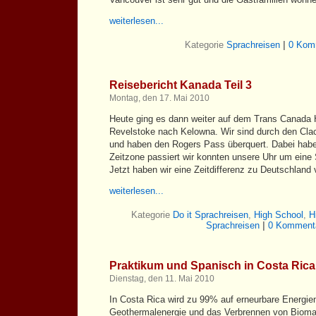
weiterlesen...
Kategorie
Sprachreisen
|
0 Kom
Reisebericht Kanada Teil 3
Montag, den 17. Mai 2010
Heute ging es dann weiter auf dem Trans Canada
Revelstoke nach Kelowna. Wir sind durch den Clac
und haben den Rogers Pass überquert. Dabei habe
Zeitzone passiert wir konnten unsere Uhr um eine 
Jetzt haben wir eine Zeitdifferenz zu Deutschland v
weiterlesen...
Kategorie
Do it Sprachreisen
,
High School
,
H
Sprachreisen
|
0 Kommenta
Praktikum und Spanisch in Costa Rica
Dienstag, den 11. Mai 2010
In Costa Rica wird zu 99% auf erneurbare Energien
Geothermalenergie und das Verbrennen von Bioma