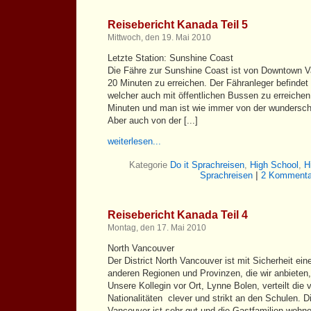
Reisebericht Kanada Teil 5
Mittwoch, den 19. Mai 2010
Letzte Station: Sunshine Coast
Die Fähre zur Sunshine Coast ist von Downtown V
20 Minuten zu erreichen. Der Fähranleger befindet
welcher auch mit öffentlichen Bussen zu erreichen 
Minuten und man ist wie immer von der wundersch
Aber auch von der [...]
weiterlesen...
Kategorie
Do it Sprachreisen
,
High School
,
H
Sprachreisen
|
2 Kommenta
Reisebericht Kanada Teil 4
Montag, den 17. Mai 2010
North Vancouver
Der District North Vancouver ist mit Sicherheit eine
anderen Regionen und Provinzen, die wir anbieten, 
Unsere Kollegin vor Ort, Lynne Bolen, verteilt die
Nationalitäten clever und strikt an den Schulen.
Vancouver ist sehr gut und die Gastfamilien wohnen 