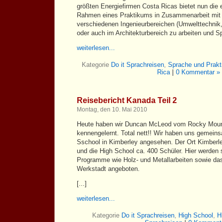
größten Energiefirmen Costa Ricas bietet nun die e
Rahmen eines Praktikums in Zusammenarbeit mit u
verschiedenen Ingenieurbereichen (Umwelttechnik, 
oder auch im Architekturbereich zu arbeiten und Sp
weiterlesen...
Kategorie
Do it Sprachreisen
,
Sprache und Prak
Rica
|
0 Kommentar »
Reisebericht Kanada Teil 2
Montag, den 10. Mai 2010
Heute haben wir Duncan McLeod vom Rocky Mounta
kennengelernt. Total nett!! Wir haben uns gemeins
Sschool in Kimberley angesehen. Der Ort Kimberl
und die High School ca. 400 Schüler. Hier werden 
Programme wie Holz- und Metallarbeiten sowie das
Werkstadt angeboten.
[...]
weiterlesen...
Kategorie
Do it Sprachreisen
,
High School
,
H