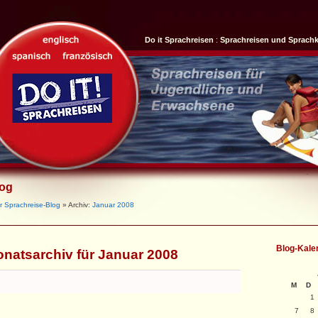
Do it Sprachreisen
:
Sprachreisen und Sprach
log
r Sprachreise-Blog
» Archiv:
Januar 2008
Blog-Kale
natsarchiv für Januar 2008
M
D
1
7
8