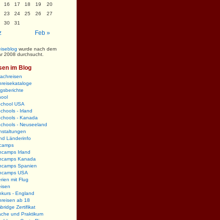
16
17
18
19
20
23
24
25
26
27
30
31
z
Feb »
iseblog
wurde nach dem
r 2008 durchsucht.
sen im Blog
rachreisen
reisekataloge
gsberichte
hool
School USA
chools - Irland
Schools - Kanada
Schools - Neuseeland
nstaltungen
nd Länderinfo
camps
hcamps Irland
hcamps Kanada
hcamps Spanien
hcamps USA
rien mit Flug
eisen
kurs - England
hreisen ab 18
ridge Zertifikat
ache und Praktikum