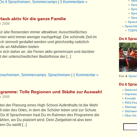
Spra
Do it Sprachreisen
,
Sommercamps
|
3 Kommentare »
Spra
Spr
Spra
Spr
laub aktiv für die ganze Familie
Sprach
r 2008
Sprachte
TOEFL
für alle Reisenden immer attraktiver. Ausschließliches
rien wird immer weniger nachgefragt. Die schönste Zeit im
Do it Spra
ch sinnvoll gestaltet werden und gleichzeitig natürlich
e an Aktivitäten bieten.
es sich daher an, die Ferien aktiv gemeinsam und darüber
der unterschiedlichen Bedürfnisse der [...]
Sprachreisen
,
Sommercamps
,
Sprachreisen
|
1 Kommentar »
Fun &
Sprac
Do it Spra
Datensc
gramme: Tolle Regionen und Städte zur Auswahl
Impress
r 2008
Kontakt
RSS-Fe
t bei der Planung eines High School-Aufenthalts ist die Wahl
Sitemap 
t oder des Ortes, in dem die Schüler leben und zur Schule
Stichwor
 Do it! Sprachreisen hast Du im Rahmen des Programms die
Über Do 
len, wo Du platziert wirst. Dein Zielgebiet ist also kein
rn Du weißt [...]