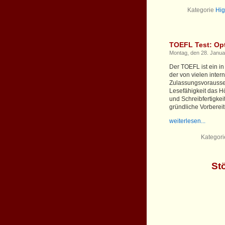
Kategorie
Hig
TOEFL Test: Opt
Montag, den 28. Janua
Der TOEFL ist ein in
der von vielen inter
Zulassungsvoraussetz
Lesefähigkeit das 
und Schreibfertigkei
gründliche Vorbereitu
weiterlesen...
Kategor
St