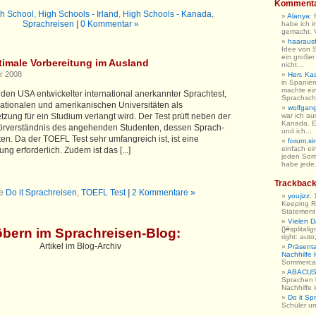
Komment
h School
,
High Schools - Irland
,
High Schools - Kanada
,
Alanya
:
Sprachreisen
|
0 Kommentar »
habe ich i
gemacht. V
haarausfa
Idee von 
ein großer
imale Vorbereitung im Ausland
nicht...
r 2008
Herr. Ka
in Spanien
machte ein
 den USA entwickelter international anerkannter Sprachtest,
Sprachschu
nationalen und amerikanischen Universitäten als
wolfgan
ung für ein Studium verlangt wird. Der Test prüft neben der
war ich au
Kanada. E
Hörverständnis des angehenden Studenten, dessen Sprach-
und ich...
ten. Da der TOEFL Test sehr umfangreich ist, ist eine
forum.sir
einfach ein
ng erforderlich. Zudem ist das [...]
jeden So
habe jede.
Trackbac
ie
Do it Sprachreisen
,
TOEFL Test
|
2 Kommentare »
youjizz
:
Keeping R
Statement h
Vielen 
{}#splitali
öbern im Sprachreisen-Blog
:
right: auto
Artikel im Blog-Archiv
Präsent
Nachhilfe
Sommerc
ABACUS 
Sprachen 
Nachhilfe
Do it Sp
Schüler u