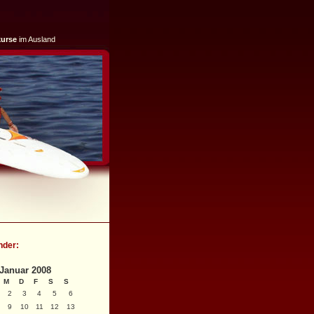
kurse
im Ausland
nder:
Januar 2008
M
D
F
S
S
2
3
4
5
6
9
10
11
12
13