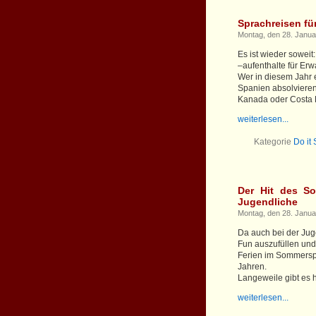
Sprachreisen fü
Montag, den 28. Janua
Es ist wieder soweit
–aufenthalte für Er
Wer in diesem Jahr 
Spanien absolvieren
Kanada oder Costa Ri
weiterlesen...
Kategorie
Do it
Der Hit des S
Jugendliche
Montag, den 28. Janua
Da auch bei der Juge
Fun auszufüllen und 
Ferien im Sommersp
Jahren.
Langeweile gibt es hi
weiterlesen...