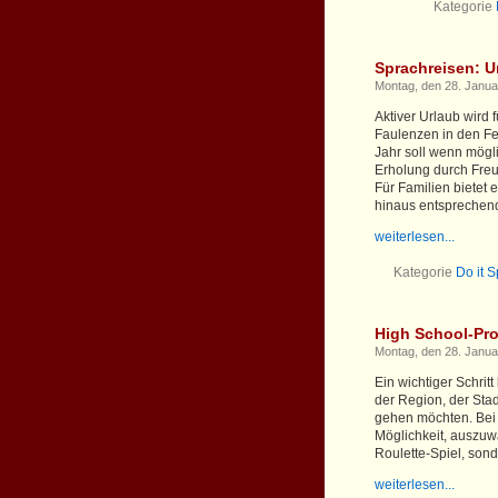
Kategorie
Sprachreisen: Ur
Montag, den 28. Janua
Aktiver Urlaub wird 
Faulenzen in den Fe
Jahr soll wenn mögli
Erholung durch Freud
Für Familien bietet 
hinaus entsprechend 
weiterlesen...
Kategorie
Do it 
High School-Pro
Montag, den 28. Janua
Ein wichtiger Schrit
der Region, der Stad
gehen möchten. Bei
Möglichkeit, auszuwäh
Roulette-Spiel, sonde
weiterlesen...