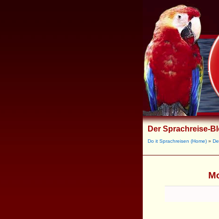
Der Sprachreise-B
Do it Sprachreisen (Home)
»
De
Mo