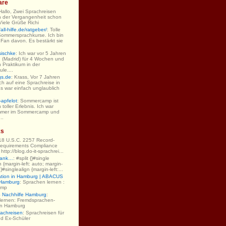
are
 Hallo, Zwei Sprachreisen
n der Vergangenheit schon
iele Grüße Richi
ll-hilfe.de/ratgeber/
: Tolle
Sommersprachkurse. Ich bin
 Fan davon. Es bestärkt sie
sischke
: Ich war vor 5 Jahren
 (Madrid) für 4 Wochen und
 Praktikum in der
le....
gs.de
: Krass, Vor 7 Jahren
ch auf eine Sprachreise in
s war einfach unglaublich
-apfelot
: Sommercamp ist
 toller Erlebnis. Ich war
mmer im Sommercamp und
..
ks
 18 U.S.C. 2257 Record-
equirements Compliance
ttp://blog.do-it-sprachrei...
Dank…
: #split {}#single
gn {margin-left: auto; margin-
;}#singlealign {margin-left:...
ation in Hamburg | ABACUS
 Hamburg
: Sprachen lernen :
amp
Nachhilfe Hamburg
:
lernen: Fremdsprachen-
 in Hamburg
rachreisen
: Sprachreisen für
nd Ex-Schüler