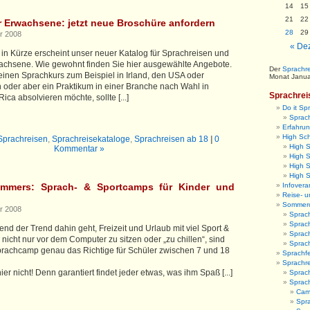
14
15
21
22
r Erwachsene: jetzt neue Broschüre anfordern
28
29
r 2008
« De
: in Kürze erscheint unser neuer Katalog für Sprachreisen und
wachsene. Wie gewohnt finden Sie hier ausgewählte Angebote.
Der
Sprachre
einen Sprachkurs zum Beispiel in Irland, den USA oder
Monat Janua
 oder aber ein Praktikum in einer Branche nach Wahl in
Sprachrei
ca absolvieren möchte, sollte [...]
Do it Sp
Sprach
Erfahrun
High Sc
 Sprachreisen
,
Sprachreisekataloge
,
Sprachreisen ab 18
|
0
High 
Kommentar »
High S
High 
High 
ommers: Sprach- & Sportcamps für Kinder und
Infovera
Reise- u
Sommer
r 2008
Sprac
Sprac
nd der Trend dahin geht, Freizeit und Urlaub mit viel Sport &
Sprac
nicht nur vor dem Computer zu sitzen oder „zu chillen“, sind
Sprac
rachcamp genau das Richtige für Schüler zwischen 7 und 18
Sprachfe
Sprachr
er nicht! Denn garantiert findet jeder etwas, was ihm Spaß [...]
Sprach
Sprac
Camb
Spr