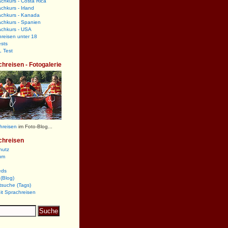
chkurs - Costa Rica
chkurs - Irland
achkurs - Kanada
chkurs - Spanien
achkurs - USA
reisen unter 18
sts
 Test
chreisen - Fotogalerie
hreisen
im Foto-Blog...
chreisen
hutz
um
eds
(Blog)
tsuche (Tags)
it Sprachreisen