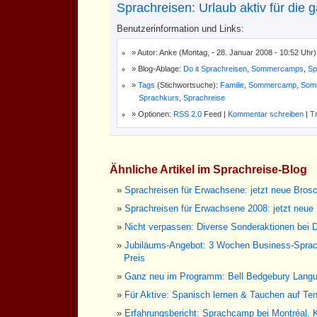
Sprachreisen: Urlaub aktiv für die 
Benutzerinformation und Links:
Autor: Anke (Montag, - 28. Januar 2008 - 10:52 Uhr)
Blog-Ablage:
Do it Sprachreisen
,
Sommercamps
,
Sp
Tags
(Stichwortsuche):
Familie
,
Sommercamp
,
Som
Sprachkurs
,
Sprachreise
Optionen:
RSS 2.0
Feed |
Kommentar schreiben
|
T
Ähnliche Artikel im Sprachreise-Blog
Sprachreisen für Erwachsene: jetzt neue Brosc
Sprachreisen für Erwachsene 2008: jetzt neue
Nicht verpassen: Diverse Sonderaktionen bei D
Jubiläums-Angebot: 3 Wochen Business-Spra
Preis
Ganz neu im Programm: Bell Bedgebury Langu
Für Aktive: Spanisch lernen & Tauchen auf Ten
Erfahrungsbericht: Sprachcamp bei Montréal,