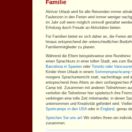
Familie
Aktiver Urlaub wird für alle Reisenden immer attrak
Faulenzen in den Ferien wird immer weniger nachge
im Jahr soll wenn möglich sinnvoll gestaltet werden
Erholung durch Freude an Aktivitäten bieten.
Für Familien bietet es sich daher an, die Ferien 
hinaus entsprechend der unterschiedlichen Bedürf
Familienmitglieder zu planen.
Während die Eltern beispielsweise eine Rundreise
einen Sprachkurs in einer tollen Stadt, wie zum Be
Barcelona in Spanien
oder
Toronto oder Vancouver
Kinder ihren Urlaub in einem
Sommersprachcamp
v
morgens Sprachunterricht statt, nachmittags und
entsprechend ihres Alters an dem umfangreichen 
Camp teil. Zusammen mit anderen Teilnehmern au
vertiefen die Teilnehmer hier spielerisch ihre Fr
verbringen eine tolle Zeit miteinander, in denen Sp
unternommen und Kreativität gefördert wird. Vielle
Sportcamps in den USA
oder in
England
, genau da
Sprechen Sie uns an!
Wir stellen Ihnen ein indivi
zusammen.