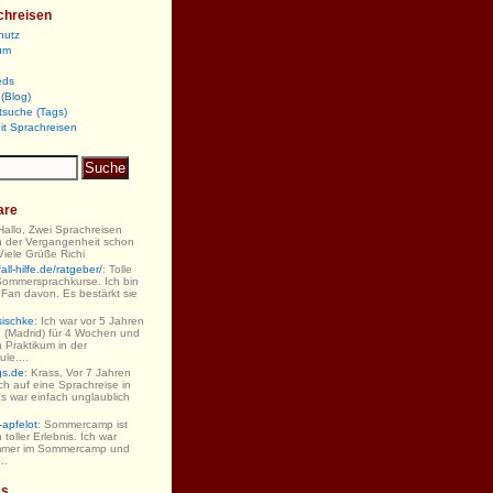
chreisen
hutz
um
eds
(Blog)
tsuche (Tags)
it Sprachreisen
are
 Hallo, Zwei Sprachreisen
n der Vergangenheit schon
iele Grüße Richi
ll-hilfe.de/ratgeber/
: Tolle
Sommersprachkurse. Ich bin
 Fan davon. Es bestärkt sie
sischke
: Ich war vor 5 Jahren
 (Madrid) für 4 Wochen und
 Praktikum in der
le....
gs.de
: Krass, Vor 7 Jahren
ch auf eine Sprachreise in
s war einfach unglaublich
-apfelot
: Sommercamp ist
 toller Erlebnis. Ich war
mmer im Sommercamp und
..
ks