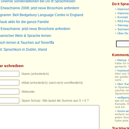
 Diverse Sonderaktionen bei Do it! Sprachreisen
Do it Spra
r Erwachsene 2008: jetzt neue Broschüre anfordern
Datensc
Impress
gramm: Bell Bedgebury Language Centre in England
Kontakt
RSS-Fe
laub aktiv für die ganze Familie
Sitemap 
 Erwachsene: jetzt neue Broschüre anfordern
Stichwor
Über Do 
panischer Wein & Sprache lernen
isch lernen & Tauchen auf Teneriffa
t: Sprachkurs in Dublin, Irland
Komment
Alanya
:
habe ich i
r schreiben
gemacht. V
haarausfa
Name (erforderlich)
Idee von 
ein großer
nicht...
eMail (erforderlich) (wird nicht veröffentlicht)
Herr. Ka
in Spanien
machte ein
Webseite
Sprachschu
wolfgan
Spam-Schutz: Wie lautet die Summe aus 5 + 6 ?
war ich au
Kanada. E
und ich...
forum.sir
einfach ein
jeden So
habe jede.
Trackbac