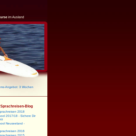
kurse
im Ausland
ums-Angebot: 3 Wochen
m Sprachreisen-Blog
sprachreisen 2018
ool 2017/18 - Sichere Dir
atz
hool Neuseeland -
sprachreisen 2016
sprachreisen 2015