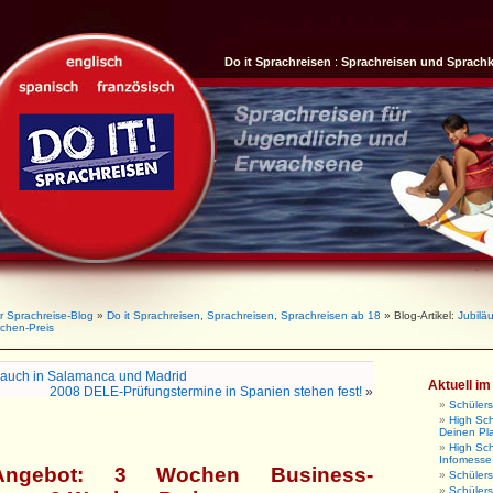
Do it Sprachreisen
:
Sprachreisen und Sprach
r Sprachreise-Blog
»
Do it Sprachreisen
,
Sprachreisen
,
Sprachreisen ab 18
» Blog-Artikel:
Jubilä
chen-Preis
zt auch in Salamanca und Madrid
Aktuell i
2008 DELE-Prüfungstermine in Spanien stehen fest!
»
Schüler
High Sch
Deinen Pl
High Sc
Infomesse
-Angebot: 3 Wochen Business-
Schüler
Schüler