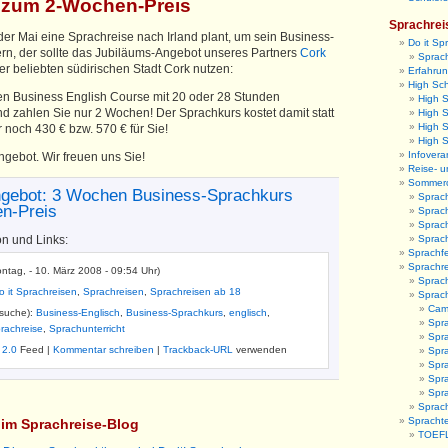
 zum 2-Wochen-Preis
Sprachrei
der Mai eine Sprachreise nach Irland plant, um sein Business-
Do it Sp
rn, der sollte das Jubiläums-Angebot unseres Partners
Cork
Sprach
er beliebten südirischen Stadt Cork nutzen:
Erfahrun
High Sc
n Business English Course mit 20 oder 28 Stunden
High 
nd zahlen Sie nur 2 Wochen! Der Sprachkurs kostet damit statt
High S
High 
 noch 430 € bzw. 570 € für Sie!
High 
Infovera
ngebot. Wir freuen uns Sie!
Reise- u
Sommer
gebot: 3 Wochen Business-Sprachkurs
Sprac
n-Preis
Sprac
Sprac
on und Links:
Sprac
Sprachfe
Sprachr
ntag, - 10. März 2008 - 09:54 Uhr)
Sprach
o it Sprachreisen
,
Sprachreisen
,
Sprachreisen ab 18
Sprac
Camb
tsuche):
Business-Englisch
,
Business-Sprachkurs
,
englisch
,
Spr
rachreise
,
Sprachunterricht
Spra
 2.0
Feed |
Kommentar schreiben
|
Trackback-URL
verwenden
Spra
Spr
Spra
Spr
Sprach
Sprachte
l im Sprachreise-Blog
TOEFL