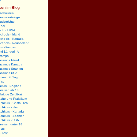
sen im Blog
rachreisen
reisekataloge
gsberichte
hool
School USA
chools - Irland
Schools - Kanada
Schools - Neuseeland
nstaltungen
nd Länderinfo
camps
hcamps Irland
hcamps Kanada
hcamps Spanien
hcamps USA
rien mit Flug
eisen
kurs - England
hreisen ab 18
ridge Zertifikat
ache und Praktikum
chkurs - Costa Rica
chkurs - Irland
achkurs - Kanada
chkurs - Spanien
achkurs - USA
reisen unter 18
sts
 Test