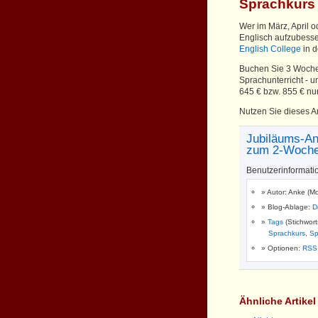
Sprachkurs
Wer im März, April o
Englisch aufzubesse
English College
in d
Buchen Sie 3 Woche
Sprachunterricht - u
645 € bzw. 855 € nur
Nutzen Sie dieses A
Jubiläums-An
zum 2-Woche
Benutzerinformati
Autor: Anke (Mo
Blog-Ablage:
D
Tags
(Stichwor
Sprachkurs
,
Sp
Optionen:
RSS
Ähnliche Artike