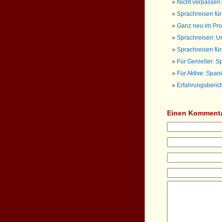
Nicht verpassen:
Sprachreisen fü
Ganz neu im Pro
Sprachreisen: Ur
Sprachreisen für
Für Genießer: S
Für Aktive: Span
Erfahrungsberich
Einen Kommenta