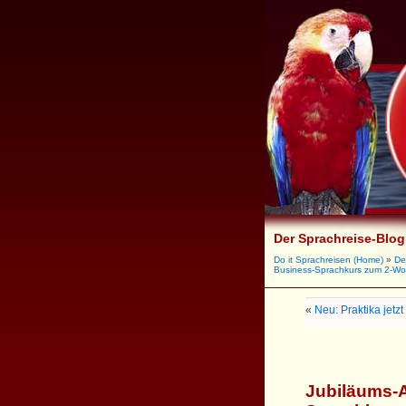
Der Sprachreise-Blog
Do it Sprachreisen (Home)
»
De
Business-Sprachkurs zum 2-Wo
«
Neu: Praktika jet
Jubiläums