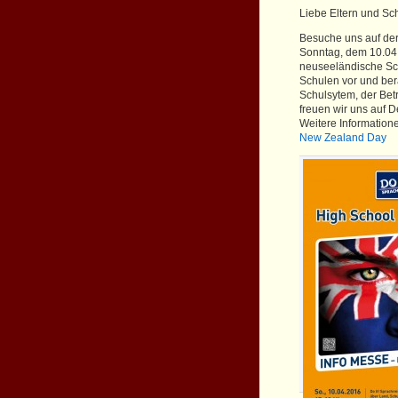
Liebe Eltern und Sch
Besuche uns auf de
Sonntag, dem 10.04.
neuseeländische Schu
Schulen vor und ber
Schulsytem, der Betr
freuen wir uns auf 
Weitere Information
New Zealand Day