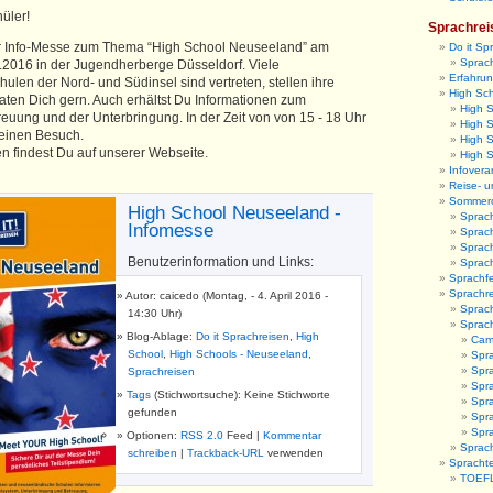
üler!
Sprachrei
r Info-Messe zum Thema “High School Neuseeland” am
Do it Sp
Sprach
2016 in der Jugendherberge Düsseldorf. Viele
Erfahrun
len der Nord- und Südinsel sind vertreten, stellen ihre
High Sc
aten Dich gern. Auch erhältst Du Informationen zum
High 
euung und der Unterbringung. In der Zeit von von 15 - 18 Uhr
High S
Deinen Besuch.
High 
en findest Du auf unserer Webseite.
High 
Infovera
Reise- u
Sommer
High School Neuseeland -
Sprac
Infomesse
Sprac
Sprac
Benutzerinformation und Links:
Sprac
Sprachfe
Sprachr
Autor: caicedo (Montag, - 4. April 2016 -
Sprach
14:30 Uhr)
Sprac
Blog-Ablage:
Do it Sprachreisen
,
High
Camb
School
,
High Schools - Neuseeland
,
Spr
Spra
Sprachreisen
Spra
Tags
(Stichwortsuche): Keine Stichworte
Spr
gefunden
Spra
Spr
Optionen:
RSS 2.0
Feed |
Kommentar
Sprach
schreiben
|
Trackback-URL
verwenden
Sprachte
TOEFL