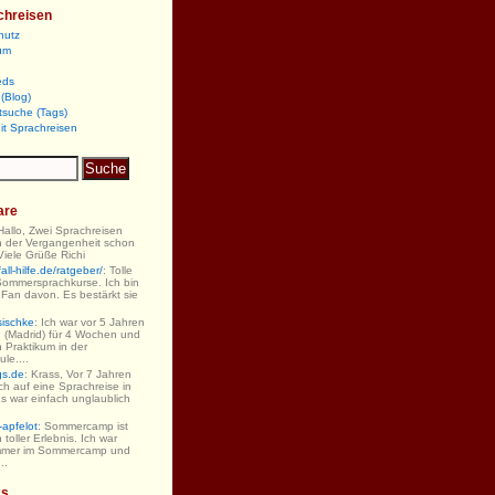
chreisen
hutz
um
eds
(Blog)
tsuche (Tags)
it Sprachreisen
are
 Hallo, Zwei Sprachreisen
n der Vergangenheit schon
iele Grüße Richi
ll-hilfe.de/ratgeber/
: Tolle
Sommersprachkurse. Ich bin
 Fan davon. Es bestärkt sie
sischke
: Ich war vor 5 Jahren
 (Madrid) für 4 Wochen und
 Praktikum in der
le....
gs.de
: Krass, Vor 7 Jahren
ch auf eine Sprachreise in
s war einfach unglaublich
-apfelot
: Sommercamp ist
 toller Erlebnis. Ich war
mmer im Sommercamp und
..
ks