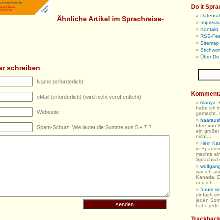
Do it Spra
Datensc
Ähnliche Artikel im Sprachreise-
Impress
Kontakt
RSS-Fe
Sitemap 
Stichwor
Über Do 
r schreiben
Name (erforderlich)
Komment
eMail (erforderlich) (wird nicht veröffentlicht)
Alanya
:
habe ich i
Webseite
gemacht. V
haarausfa
Idee von 
Spam-Schutz: Wie lautet die Summe aus 5 + 7 ?
ein großer
nicht...
Herr. Ka
in Spanien
machte ein
Sprachschu
wolfgan
war ich au
Kanada. E
und ich...
forum.sir
einfach ein
jeden So
habe jede.
Trackbac