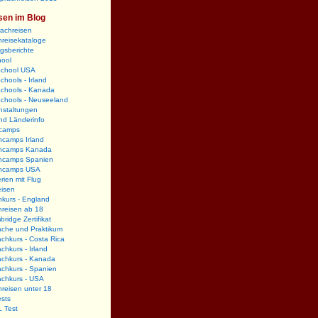
sen im Blog
rachreisen
reisekataloge
gsberichte
hool
School USA
chools - Irland
Schools - Kanada
Schools - Neuseeland
nstaltungen
nd Länderinfo
camps
hcamps Irland
hcamps Kanada
hcamps Spanien
hcamps USA
rien mit Flug
eisen
kurs - England
hreisen ab 18
ridge Zertifikat
ache und Praktikum
chkurs - Costa Rica
chkurs - Irland
achkurs - Kanada
chkurs - Spanien
achkurs - USA
reisen unter 18
sts
 Test