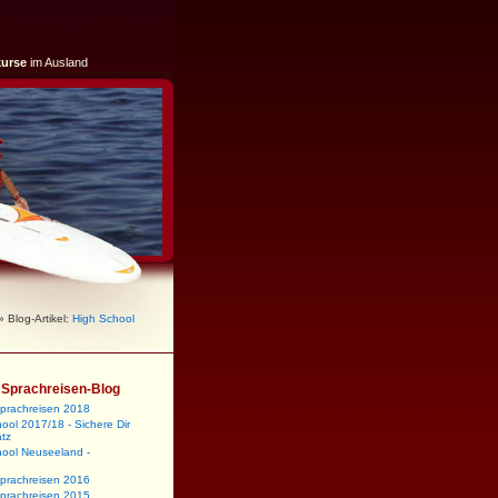
kurse
im Ausland
 Blog-Artikel:
High School
m Sprachreisen-Blog
sprachreisen 2018
ool 2017/18 - Sichere Dir
atz
hool Neuseeland -
sprachreisen 2016
sprachreisen 2015