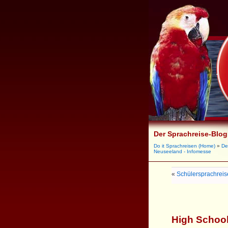
Der Sprachreise-Blog
Do it Sprachreisen (Home)
»
De
Neuseeland - Infomesse
«
Schülersprachrei
High School