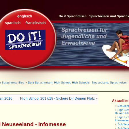
Do it Sprachreisen
:
Sprachreisen und Sprach
r Sprachreise-Blog
»
Do it Sprachreisen
,
High School
,
High Schools - Neuseeland
,
Sprachreisen
»
sen 2016
High School 2017/18 - Sichere Dir Deinen Platz
»
Aktuell i
Schüler
High Sch
Deinen Pl
High Sc
Infomesse
 Neuseeland - Infomesse
Schüler
Schüler