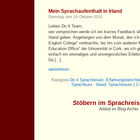
Mein Sprachaufenthalt in Irland
Dienstag, den 19. Oktober 2010
Liebes Do It Team,
wie versprochen werde ich ein kurzes Feedback ü
Irland geben. Angefangen von dem Monat, den ich 
English College“ verbrachte, bis hin zum anderen M
Education Office“ der Universität in Cork, wo ich g
einfach ein einmaliges und unvergessliches Erlebn
Da [...]
weiterlesen...
Kategorie
Do it Sprachreisen
,
Erfahrungsberichte
Sprachkurs - Irland
,
Sprachreisen
|
2
Stöbern im Sprachrei
Artikel im Blog-Archiv