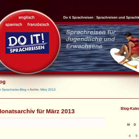
Do it Sprachreisen
:
Sprachreisen und Sprach
log
r Sprachreise-Blog
» Archiv:
März 2013
Blog-Kale
onatsarchiv für März 2013
M
D
4
5