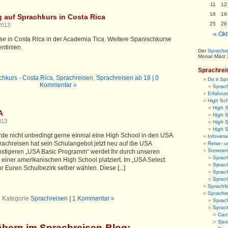
11
12
18
19
auf Sprachkurs in Costa Rica
25
26
2013
« Okt
e in Costa Rica in der Academia Tica. Weitere Spanischkurse
ntinien.
Der
Sprachre
Monat März 
Sprachrei
chkurs - Costa Rica
,
Sprachreisen
,
Sprachreisen ab 18
|
0
Do it Sp
Kommentar »
Sprach
Erfahrun
High Sc
High 
A
High S
013
High 
High 
de nicht unbedingt gerne einmal eine High School in den USA
Infovera
rachreisen hat sein Schulangebot jetzt neu auf die USA
Reise- u
Sommer
ünstigeren „USA Basic Programm“ werdet Ihr durch unseren
Sprac
 einer amerikanischen High School platziert. Im „USA Select
Sprac
 Euren Schulbezirk selber wählen. Diese [...]
Sprac
Sprac
Sprachfe
Sprachr
Kategorie
Sprachreisen
|
1 Kommentar »
Sprach
Sprac
Camb
Spr
öbern im Sprachreisen-Blog
: