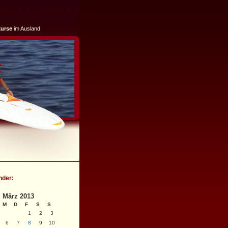
kurse
im Ausland
nder:
März 2013
M
D
F
S
S
1
2
3
6
7
8
9
10