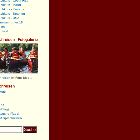
chkurs - Costa Rica
chkurs - Irland
achkurs - Kanada
chkurs - Spanien
achkurs - USA
reisen unter 18
sts
 Test
chreisen - Fotogalerie
hreisen
im Foto-Blog...
chreisen
hutz
um
eds
(Blog)
tsuche (Tags)
it Sprachreisen