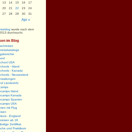
13
14
15
16
17
20
21
22
23
24
27
28
29
30
31
Apr »
iseblog
wurde nach dem
2013 durchsucht.
sen im Blog
rachreisen
reisekataloge
gsberichte
hool
School USA
chools - Irland
Schools - Kanada
Schools - Neuseeland
nstaltungen
nd Länderinfo
camps
hcamps Irland
hcamps Kanada
hcamps Spanien
hcamps USA
rien mit Flug
eisen
kurs - England
hreisen ab 18
ridge Zertifikat
ache und Praktikum