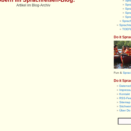
Spra
Spra
Artikel im Blog-Archiv
Spr
Spra
Spr
Sprach
Sprachte
TOEFL
Do it Spra
Fun &
Sprac
Do it Spra
Datensc
Impress
Kontakt
RSS-Fe
Sitemap 
Stichwor
Über Do 