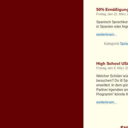
50% Ermäßigung 
Freitag, den 22. März 
Spanisch Sprachkurs
in Spanien oder Arge
weiterlesen...
Kategorie
Spra
High School US
Freitag, den 8. März 2
Welcher Schüler wür
besuchen? Do it! Sp
erweitert. In dem g
Partner irgendwo an
Programm“ könnte Ihr
weiterlesen...
St