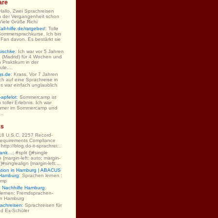
are
 Hallo, Zwei Sprachreisen
n der Vergangenheit schon
iele Grüße Richi
ll-hilfe.de/ratgeber/
: Tolle
Sommersprachkurse. Ich bin
 Fan davon. Es bestärkt sie
sischke
: Ich war vor 5 Jahren
 (Madrid) für 4 Wochen und
 Praktikum in der
le....
gs.de
: Krass, Vor 7 Jahren
ch auf eine Sprachreise in
s war einfach unglaublich
-apfelot
: Sommercamp ist
 toller Erlebnis. Ich war
mmer im Sommercamp und
..
ks
 18 U.S.C. 2257 Record-
equirements Compliance
ttp://blog.do-it-sprachrei...
Dank…
: #split {}#single
gn {margin-left: auto; margin-
;}#singlealign {margin-left:...
ation in Hamburg | ABACUS
 Hamburg
: Sprachen lernen :
amp
Nachhilfe Hamburg
:
lernen: Fremdsprachen-
 in Hamburg
rachreisen
: Sprachreisen für
nd Ex-Schüler