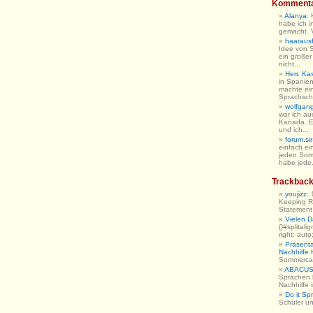
Komment
Alanya
:
habe ich i
gemacht. V
haarausfa
Idee von 
ein großer
nicht...
Herr. Ka
in Spanien
machte ein
Sprachschu
wolfgan
war ich au
Kanada. E
und ich...
forum.sir
einfach ein
jeden So
habe jede.
Trackbac
youjizz
:
Keeping R
Statement h
Vielen 
{}#splitali
right: auto
Präsent
Nachhilfe
Sommerc
ABACUS 
Sprachen 
Nachhilfe
Do it Sp
Schüler u