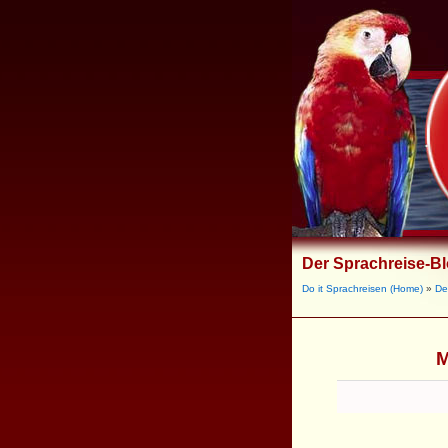
Der Sprachreise-B
Do it Sprachreisen (Home)
»
De
M