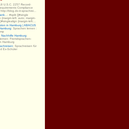
 18 U.S.C. 2257 Record-
equirements Compliance
ttp://blog.do-it-sprachrei...
Dank…
: #split {}#single
gn {margin-left: auto; margin-
;}#singlealign {margin-left:...
ation in Hamburg | ABACUS
 Hamburg
: Sprachen lernen :
amp
Nachhilfe Hamburg
:
lernen: Fremdsprachen-
 in Hamburg
rachreisen
: Sprachreisen für
nd Ex-Schüler