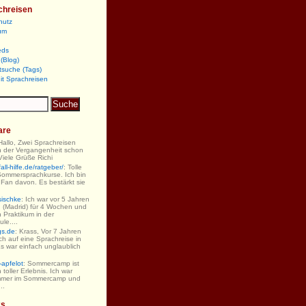
chreisen
hutz
um
eds
(Blog)
tsuche (Tags)
it Sprachreisen
are
 Hallo, Zwei Sprachreisen
n der Vergangenheit schon
iele Grüße Richi
ll-hilfe.de/ratgeber/
: Tolle
Sommersprachkurse. Ich bin
 Fan davon. Es bestärkt sie
sischke
: Ich war vor 5 Jahren
 (Madrid) für 4 Wochen und
 Praktikum in der
le....
gs.de
: Krass, Vor 7 Jahren
ch auf eine Sprachreise in
s war einfach unglaublich
-apfelot
: Sommercamp ist
 toller Erlebnis. Ich war
mmer im Sommercamp und
..
ks