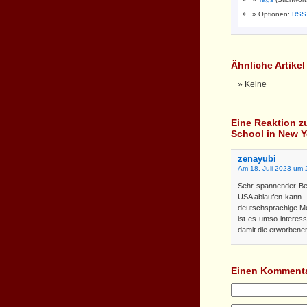
Optionen:
RSS
Ähnliche Artike
Keine
Eine Reaktion 
School in New Y
zenayubi
Am 18. Juli 2023 um 
Sehr spannender Beit
USA ablaufen kann.. 
deutschsprachige Me
ist es umso intere
damit die erworbene
Einen Kommenta