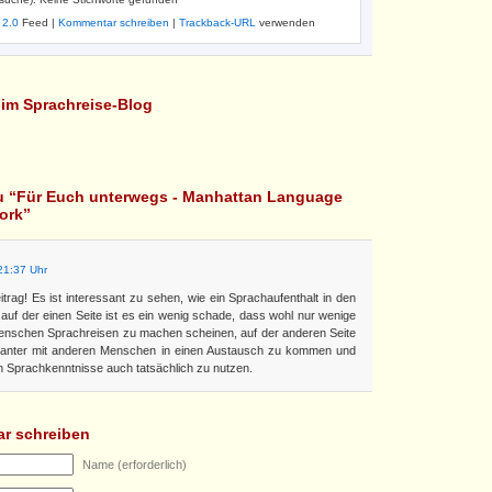
 2.0
Feed |
Kommentar schreiben
|
Trackback-URL
verwenden
l im Sprachreise-Blog
zu “Für Euch unterwegs - Manhattan Language
ork”
21:37 Uhr
rag! Es ist interessant zu sehen, wie ein Sprachaufenthalt in den
auf der einen Seite ist es ein wenig schade, dass wohl nur wenige
nschen Sprachreisen zu machen scheinen, auf der anderen Seite
ssanter mit anderen Menschen in einen Austausch zu kommen und
n Sprachkenntnisse auch tatsächlich zu nutzen.
r schreiben
Name (erforderlich)