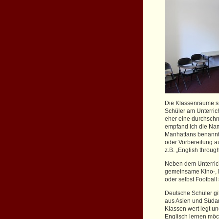
Die Klassenräume s
Schüler am Unterrich
eher eine durchschni
empfand ich die Nam
Manhattans benannt
oder Vorbereitung 
z.B. „English throug
Neben dem Unterrich
gemeinsame Kino-, 
oder selbst Football
Deutsche Schüler gi
aus Asien und Südam
Klassen wert legt un
Englisch lernen möch