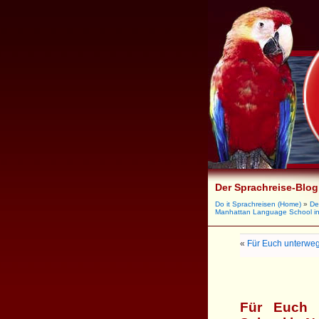
Der Sprachreise-Blog
Do it Sprachreisen (Home)
»
De
Manhattan Language School i
«
Für Euch unterweg
Für Euch 