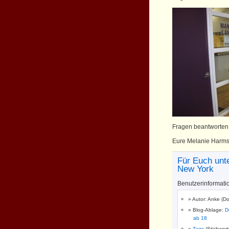
Fragen beantworten 
Eure Melanie Harm
Für Euch unt
New York
Benutzerinformati
Autor: Anke (D
Blog-Ablage:
D
ab 18
Tags
(Stichwor