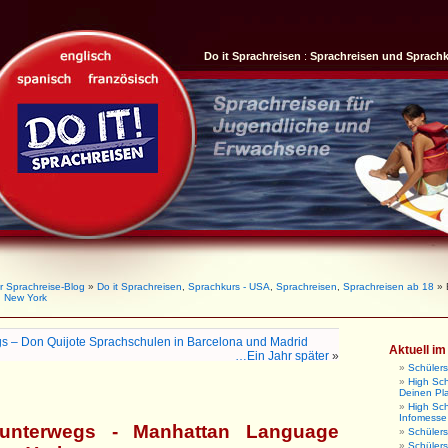
Do it Sprachreisen
:
Sprachreisen und Sprach
r Sprachreise-Blog
»
Do it Sprachreisen
,
Sprachkurs - USA
,
Sprachreisen
,
Sprachreisen ab 18
» B
n New York
s – Don Quijote Sprachschulen in Barcelona und Madrid
Aktuell i
…Ein Jahr später
»
Schüler
High Sch
Deinen Pl
High Sc
Infomesse
unterwegs - Manhattan Language
Schüler
Schüler