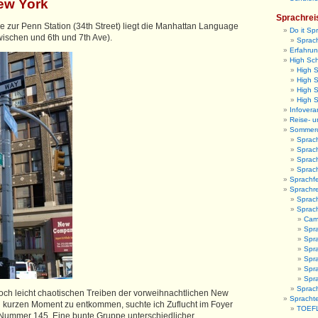
ew York
Sprachrei
e zur Penn Station (34th Street) liegt die Manhattan Language
Do it Sp
wischen und 6th und 7th Ave).
Sprach
Erfahrun
High Sc
High 
High S
High 
High 
Infovera
Reise- u
Sommer
Sprac
Sprac
Sprac
Sprac
Sprachfe
Sprachr
Sprach
Sprac
Camb
Spr
Spra
Spra
Spr
Spra
Spr
Sprach
och leicht chaotischen Treiben der vorweihnachtlichen New
Sprachte
en kurzen Moment zu entkommen, suchte ich Zuflucht im Foyer
TOEFL
Nummer 145. Eine bunte Gruppe unterschiedlicher