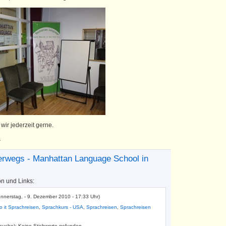
wir jederzeit gerne.
s
erwegs - Manhattan Language School in
on und Links:
onnerstag, - 9. Dezember 2010 - 17:33 Uhr)
o it Sprachreisen
,
Sprachkurs - USA
,
Sprachreisen
,
Sprachreisen
tsuche): Keine Stichworte gefunden