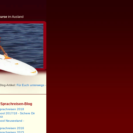
kurse
im Ausland
log-Artikel:
Für Euch unterwegs -
m Sprachreisen-Blog
sprachreisen 2018
ool 2017/18 - Sichere Dir
atz
hool Neuseeland -
sprachreisen 2016
sprachreisen 2015