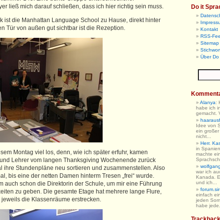
er ließ mich darauf schließen, dass ich hier richtig sein muss.
Do it Spra
Datensc
k ist die Manhattan Language School zu Hause, direkt hinter
Impress
n Tür von außen gut sichtbar ist die Rezeption.
Kontakt
RSS-Fe
Sitemap 
Stichwor
Über Do 
Komment
Alanya
:
habe ich i
gemacht. V
haarausfa
Idee von 
ein großer
nicht...
Herr. Ka
in Spanien
sem Montag viel los, denn, wie ich später erfuhr, kamen
machte ein
r und Lehrer vom langen Thanksgiving Wochenende zurück
Sprachschu
wolfgan
l ihre Stundenpläne neu sortieren und zusammenstellen. Also
war ich au
mal, bis eine der netten Damen hinterm Tresen „frei“ wurde.
Kanada. E
und ich...
am auch schon die Direktorin der Schule, um mir eine Führung
forum.sir
eiten zu geben. Die gesamte Etage hat mehrere lange Flure,
einfach ein
h jeweils die Klassenräume erstrecken.
jeden So
habe jede.
Trackbac