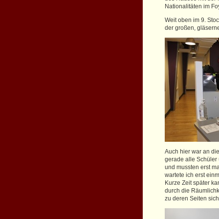
Nationalitäten im Foy
Weit oben im 9. Stoc
der großen, gläserne
Auch hier war an die
gerade alle Schüle
und mussten erst ma
wartete ich erst ein
Kurze Zeit später k
durch die Räumlichk
zu deren Seiten sic