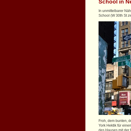
School in N
In unmittelbarer Näh
School (W 30th St z
Froh, dem bunten, d
York Hektik für ein
des Hauses mit der 