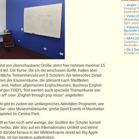
youjizz
:
Keeping R
Statement h
Vielen 
{}#splitali
right: auto
Präsent
Nachhilfe
Sommerc
ABACUS 
Sprachen 
Nachhilfe
Do it Sp
Schüler u
ind von überschaubarer Größe, denn hier nehmen maximal 15
t teil. Die Kurse, die ich mir anschauen durfte, hatten aber
ttliche Teilnehmerzahl von 8 Schülern. Als liebevolles Detail
en der Klassenräume, die allesamt nach Stadtteilen
 sind. Neben allgemeinen Englischkursen, Business English
auf den TOEFL Test werden auch spezielle Themenkurse wie
h art“ oder „English through pop music“ angeboten.
t gibt es zudem ein umfangreiches Aktivitäten Programm, wie
Bar- oder Museumsbesuche, große Sport Events in Manhattan
 spielen im Central Park.
bt es hier noch sehr wenige, der Großteil der Schüler kommt
erika. Wer also auf ein internationales Umfeld und kleine
d darüber hinaus in der Weltmetropole direkt am Big Apple
te, ist hier bestens aufgehoben.