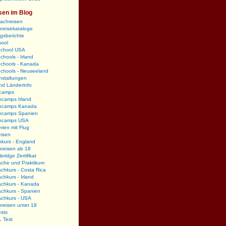
sen im Blog
rachreisen
reisekataloge
gsberichte
hool
School USA
chools - Irland
Schools - Kanada
Schools - Neuseeland
nstaltungen
nd Länderinfo
camps
hcamps Irland
hcamps Kanada
hcamps Spanien
hcamps USA
rien mit Flug
eisen
kurs - England
hreisen ab 18
ridge Zertifikat
ache und Praktikum
chkurs - Costa Rica
chkurs - Irland
achkurs - Kanada
chkurs - Spanien
achkurs - USA
reisen unter 18
sts
 Test