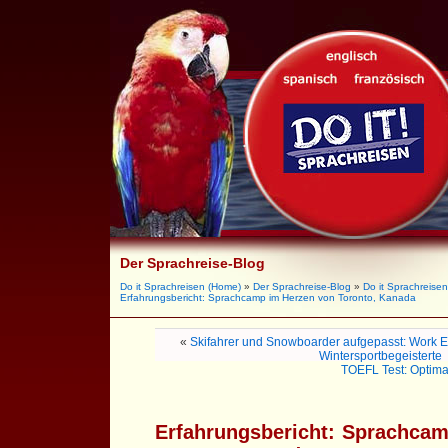
Der Sprachreise-Blog
Do it Sprachreisen (Home)
»
Der Sprachreise-Blog
»
Do it Sprachreisen
Erfahrungsbericht: Sprachcamp im Herzen von Toronto, Kanada
«
Skifahrer und Snowboarder aufgepasst: Work 
Wintersportbegeisterte
TOEFL Test: Optima
Erfahrungsbericht: Sprachca