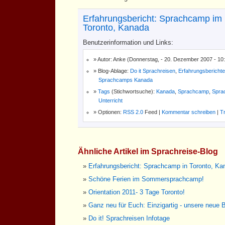
Erfahrungsbericht: Sprachcamp im
Toronto, Kanada
Benutzerinformation und Links:
Autor: Anke (Donnerstag, - 20. Dezember 2007 - 10
Blog-Ablage:
Do it Sprachreisen
,
Erfahrungsberichte
Sprachcamps Kanada
Tags
(Stichwortsuche):
Kanada
,
Sprachcamp
,
Spra
Unterricht
Optionen:
RSS 2.0
Feed |
Kommentar schreiben
|
T
Ähnliche Artikel im Sprachreise-Blog
Erfahrungsbericht: Sprachcamp in Toronto, Ka
Schöne Ferien im Sommersprachcamp!
Orientation 2011- 3 Tage Toronto!
Ganz neu für Euch: Einzigartig - unsere neue B
Do it! Sprachreisen Infotage