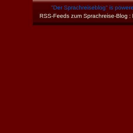
"
Der Sprachreiseblog
" is power
RSS-Feeds zum Sprachreise-Blog :