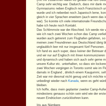
Camp sehr wichtig war. Dadurch, dass mir dank m
Gymnasiums neben Englisch noch Französisch un
wurde und ich nebenbei noch Japanisch lerne, kon
gleich in vier Sprachen erweitern (auch wenn das 
war). So konnte ich viele internationale Freundsch
habe ich heute noch Kontakt.
Das Schlimmste war der Abschied. Ich werde nie v
wie ich nach zwei Wochen schon das Camp verließ
wurden auch getrennt zum Flughafen gefahren, so
meinen zwei Freundinnen aus Deutschland übrig b
unglaublich leer mit nur insgesamt fünf Personen
Ich fand es auch super, dass keiner der Betreuer
und wir nur auf Englisch mit ihnen kommunizieren
und dynamisch und haben sich auch sehr gerne mi
unsere Kultur etc. unterhalten, so dass ein lockere
zwei Wochen vergingen in Toronto somit wie im Fl
damals in England , ähnlich einem Kaugummi, se
Zeit war mir diesmal nicht genug und ich möchte
unbedingt wieder nach
Kanada
, wenn es geht würd
bleiben.
Ich hoffe, dass mein geplanter zweiter Camp-Aufe
mindestens genauso schön sein wird wie der erste
neuen Eindrücken zurückkehren kann.
Iris aus Nürnberg