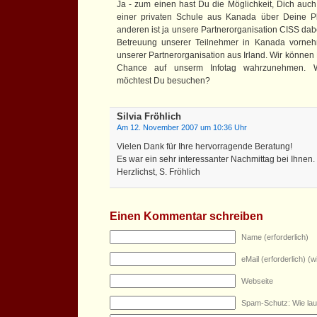
Ja - zum einen hast Du die Möglichkeit, Dich auch 
einer privaten Schule aus Kanada über Deine P
anderen ist ja unsere Partnerorganisation CISS dabe
Betreuung unserer Teilnehmer in Kanada vorneh
unserer Partnerorganisation aus Irland. Wir können
Chance auf unserm Infotag wahrzunehmen. We
möchtest Du besuchen?
Silvia Fröhlich
Am 12. November 2007 um 10:36 Uhr
Vielen Dank für Ihre hervorragende Beratung!
Es war ein sehr interessanter Nachmittag bei Ihnen.
Herzlichst, S. Fröhlich
Einen Kommentar schreiben
Name (erforderlich)
eMail (erforderlich) (wi
Webseite
Spam-Schutz: Wie lau