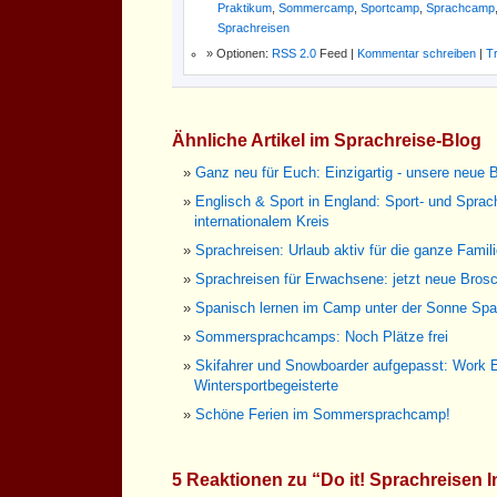
Praktikum
,
Sommercamp
,
Sportcamp
,
Sprachcamp
Sprachreisen
Optionen:
RSS 2.0
Feed |
Kommentar schreiben
|
T
Ähnliche Artikel im Sprachreise-Blog
Ganz neu für Euch: Einzigartig - unsere neue B
Englisch & Sport in England: Sport- und Spra
internationalem Kreis
Sprachreisen: Urlaub aktiv für die ganze Famil
Sprachreisen für Erwachsene: jetzt neue Brosc
Spanisch lernen im Camp unter der Sonne Spa
Sommersprachcamps: Noch Plätze frei
Skifahrer und Snowboarder aufgepasst: Work 
Wintersportbegeisterte
Schöne Ferien im Sommersprachcamp!
5 Reaktionen zu “Do it! Sprachreisen I