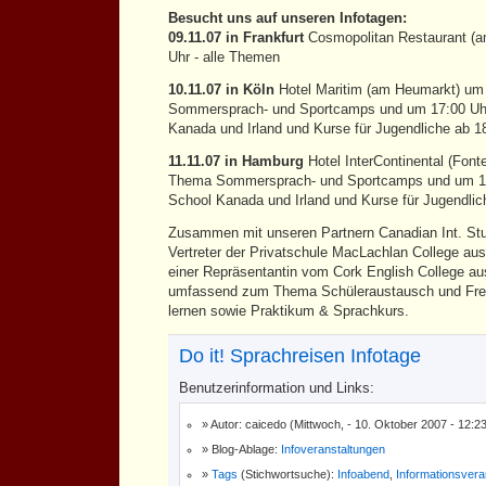
Besucht uns auf unseren Infotagen:
09.11.07 in Frankfurt
Cosmopolitan Restaurant (
Uhr - alle Themen
10.11.07 in Köln
Hotel Maritim (am Heumarkt) um
Sommersprach- und Sportcamps und um 17:00 Uh
Kanada und Irland und Kurse für Jugendliche ab 1
11.11.07 in Hamburg
Hotel InterContinental (Font
Thema Sommersprach- und Sportcamps und um 17
School Kanada und Irland und Kurse für Jugendlic
Zusammen mit unseren Partnern Canadian Int. St
Vertreter der Privatschule MacLachlan College au
einer Repräsentantin vom Cork English College aus
umfassend zum Thema Schüleraustausch und Fre
lernen sowie Praktikum & Sprachkurs.
Do it! Sprachreisen Infotage
Benutzerinformation und Links:
Autor: caicedo (Mittwoch, - 10. Oktober 2007 - 12:2
Blog-Ablage:
Infoveranstaltungen
Tags
(Stichwortsuche):
Infoabend
,
Informationsvera