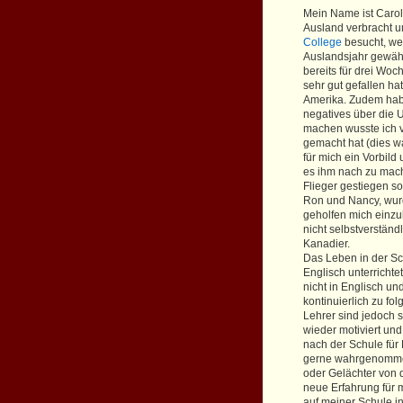
Mein Name ist Caroli
Ausland verbracht u
College
besucht, wel
Auslandsjahr gewählt
bereits für drei Wo
sehr gut gefallen ha
Amerika. Zudem habe
negatives über die 
machen wusste ich v
gemacht hat (dies w
für mich ein Vorbild
es ihm nach zu mach
Flieger gestiegen s
Ron und Nancy, wurd
geholfen mich einzu
nicht selbstverständ
Kanadier.
Das Leben in der Sch
Englisch unterrichte
nicht in Englisch u
kontinuierlich zu f
Lehrer sind jedoch s
wieder motiviert und
nach der Schule für
gerne wahrgenommen
oder Gelächter von
neue Erfahrung für 
auf meiner Schule i