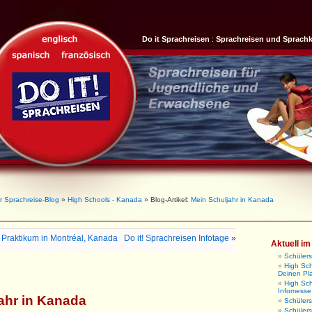
Do it Sprachreisen
:
Sprachreisen und Sprach
r Sprachreise-Blog
»
High Schools - Kanada
» Blog-Artikel:
Mein Schuljahr in Kanada
: Praktikum in Montréal, Kanada
Do it! Sprachreisen Infotage
»
Aktuell i
Schüler
High Sch
Deinen Pl
High Sc
Infomesse
ahr in Kanada
Schüler
Schüler