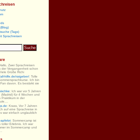
chreisen
hutz
um
eds
(Blog)
tsuche (Tags)
it Sprachreisen
are
 Hallo, Zwei Sprachreisen
n der Vergangenheit schon
iele Grüße Richi
ll-hilfe.de/ratgeber/
: Tolle
Sommersprachkurse. Ich bin
 Fan davon. Es bestärkt sie
sischke
: Ich war vor 5 Jahren
 (Madrid) für 4 Wochen und
 Praktikum in der
le....
gs.de
: Krass, Vor 7 Jahren
ch auf eine Sprachreise in
s war einfach unglaublich
-apfelot
: Sommercamp ist
 toller Erlebnis. Ich war
mmer im Sommercamp und
..
ks