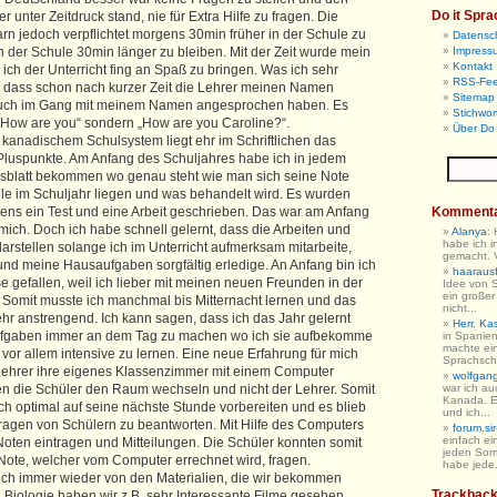
Do it Spra
 unter Zeitdruck stand, nie für Extra Hilfe zu fragen. Die
rn jedoch verpflichtet morgens 30min früher in der Schule zu
Datensc
 der Schule 30min länger zu bleiben. Mit der Zeit wurde mein
Impress
Kontakt
ich der Unterricht fing an Spaß zu bringen. Was ich sehr
RSS-Fe
 dass schon nach kurzer Zeit die Lehrer meinen Namen
Sitemap 
uch im Gang mit meinem Namen angesprochen haben. Es
Stichwor
 „How are you“ sondern „How are you Caroline?“.
Über Do 
kanadischem Schulsystem liegt ehr im Schriftlichen das
Pluspunkte. Am Anfang des Schuljahres habe ich in jedem
nsblatt bekommen wo genau steht wie man sich seine Note
le im Schuljahr liegen und was behandelt wird. Es wurden
ns ein Test und eine Arbeit geschrieben. Das war am Anfang
Komment
mich. Doch ich habe schnell gelernt, dass die Arbeiten und
Alanya
:
habe ich i
arstellen solange ich im Unterricht aufmerksam mitarbeite,
gemacht. V
 und meine Hausaufgaben sorgfältig erledige. An Anfang bin ich
haarausfa
se gefallen, weil ich lieber mit meinen neuen Freunden in der
Idee von 
ein großer
. Somit musste ich manchmal bis Mitternacht lernen und das
nicht...
hr anstrengend. Ich kann sagen, dass ich das Jahr gelernt
Herr. Ka
fgaben immer an dem Tag zu machen wo ich sie aufbekomme
in Spanien
machte ein
vor allem intensive zu lernen. Eine neue Erfahrung für mich
Sprachschu
Lehrer ihre eigenes Klassenzimmer mit einem Computer
wolfgan
en die Schüler den Raum wechseln und nicht der Lehrer. Somit
war ich au
Kanada. E
ch optimal auf seine nächste Stunde vorbereiten und es blieb
und ich...
agen von Schülern zu beantworten. Mit Hilfe des Computers
forum.sir
einfach ein
Noten eintragen und Mitteilungen. Die Schüler konnten somit
jeden So
 Note, welcher vom Computer errechnet wird, fragen.
habe jede.
 ich immer wieder von den Materialien, die wir bekommen
Trackbac
 Biologie haben wir z.B. sehr Interessante Filme gesehen