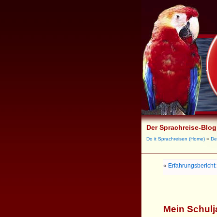
Der Sprachreise-Blog
Do it Sprachreisen (Home)
»
De
«
Erfahrungsbericht
Mein Schulj