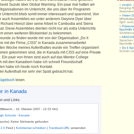
avid Suzuki über Global Warming. Ein paar mal hatten wir
youjizz
:
Keeping R
rganisationen im Unterricht, die uns über ihr Programm
Statement h
r Unterricht blieb somit immer interessant und spannend. Von
Vielen 
 wir auch Assemblies wo unter anderem Gwynne Dyer über
{}#splitali
right: auto
. Richard Heinzl über seine Arbeit in Cambodia and Sierra
Präsent
. Diese Assemblies dienten nicht nur als extra Unterrichts
Nachhilfe
um einen weiteren Blickwinkel zu bekommen.
Sommerc
ABACUS 
reunde zu finden wurde mir von der Organisation „Do it
Sprachen 
he mit der Firma „CISS“ in Kanada zusammenarbeitet
Nachhilfe
ersten Woche meines Aufenthaltes wurde ein Treffen organisiert
Do it Sp
Schüler u
men gekommen sind, die in Kanada mit CISS auf eine Private
 Ein paar von ihnen sind auch auf das Mentor College
 mit den Kanadiern habe ich schnell Freundschaft
len habe ich heute noch Kontakt.
der Aufenthalt mir sehr viel Spaß gebracht hat.
Tagebuch
lesen.
hr in Kanada
on und Links:
(Mittwoch, - 10. Oktober 2007 - 12:15 Uhr)
igh Schools - Kanada
tsuche): Keine Stichworte gefunden
 2.0
Feed |
Kommentar schreiben
|
Trackback-URL
verwenden