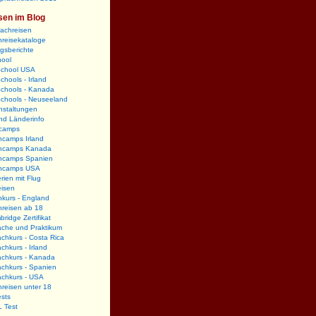
sen im Blog
rachreisen
reisekataloge
gsberichte
hool
School USA
chools - Irland
Schools - Kanada
Schools - Neuseeland
nstaltungen
nd Länderinfo
camps
hcamps Irland
hcamps Kanada
hcamps Spanien
hcamps USA
rien mit Flug
eisen
kurs - England
hreisen ab 18
ridge Zertifikat
ache und Praktikum
chkurs - Costa Rica
chkurs - Irland
achkurs - Kanada
chkurs - Spanien
achkurs - USA
reisen unter 18
sts
 Test