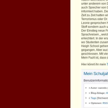
unter anderem von D
auch Sprecher von O
informiert haben. De
Zeit zu Zeit hatten
Terrorismus oder Dr
Leone gesprochen hat
Stoff sondern auch 
Der Einstieg neue F
Sprachreisen „ welc
erleichtert. In der 
wo Studenten zusam
Heigh School gehen.
gegangen. Aber auch
geschlossen. Mit vie
Mein Fazit ist, dass 
Hier könnt ihr mein
Mein Schulja
Benutzerinformati
Autor: caicedo 
Blog-Ablage:
H
Tags
(Stichwor
Optionen:
RSS