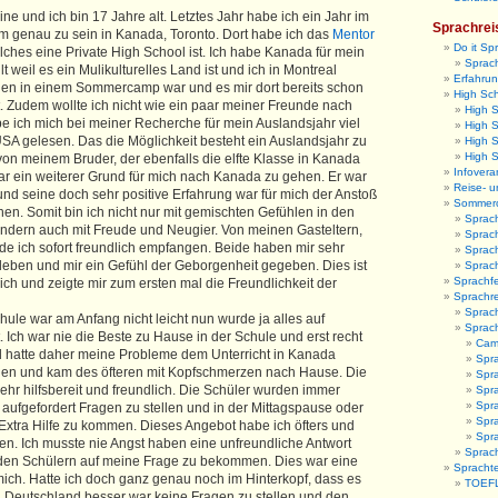
ne und ich bin 17 Jahre alt. Letztes Jahr habe ich ein Jahr im
Sprachrei
m genau zu sein in Kanada, Toronto. Dort habe ich das
Mentor
Do it Sp
ches eine Private High School ist. Ich habe Kanada für mein
Sprach
 weil es ein Mulikulturelles Land ist und ich in Montreal
Erfahrun
chen in einem Sommercamp war und es mir dort bereits schon
High Sc
t. Zudem wollte ich nicht wie ein paar meiner Freunde nach
High 
 ich mich bei meiner Recherche für mein Auslandsjahr viel
High S
USA gelesen. Das die Möglichkeit besteht ein Auslandsjahr zu
High 
High 
on meinem Bruder, der ebenfalls die elfte Klasse in Kanada
Infovera
ar ein weiterer Grund für mich nach Kanada zu gehen. Er war
Reise- u
 und seine doch sehr positive Erfahrung war für mich der Anstoß
Sommer
en. Somit bin ich nicht nur mit gemischten Gefühlen in den
Sprac
ondern auch mit Freude und Neugier. Von meinen Gasteltern,
Sprac
e ich sofort freundlich empfangen. Beide haben mir sehr
Sprac
leben und mir ein Gefühl der Geborgenheit gegeben. Dies ist
Sprac
Sprachfe
lich und zeigte mir zum ersten mal die Freundlichkeit der
Sprachr
Sprach
ule war am Anfang nicht leicht nun wurde ja alles auf
Sprac
t. Ich war nie die Beste zu Hause in der Schule und erst recht
Camb
nd hatte daher meine Probleme dem Unterricht in Kanada
Spr
olgen und kam des öfteren mit Kopfschmerzen nach Hause. Die
Spra
ehr hilfsbereit und freundlich. Die Schüler wurden immer
Spra
Spr
 aufgefordert Fragen zu stellen und in der Mittagspause oder
Spra
 Extra Hilfe zu kommen. Dieses Angebot habe ich öfters und
Spr
. Ich musste nie Angst haben eine unfreundliche Antwort
Sprach
 den Schülern auf meine Frage zu bekommen. Dies war eine
Sprachte
mich. Hatte ich doch ganz genau noch im Hinterkopf, dass es
TOEFL
n Deutschland besser war keine Fragen zu stellen und den