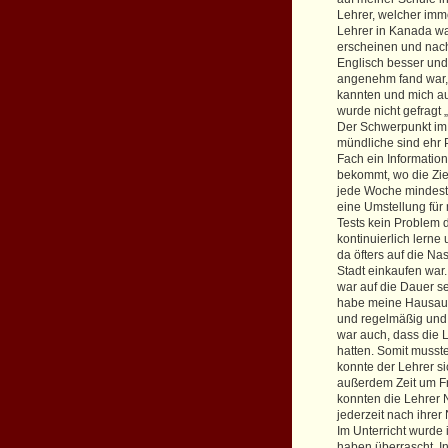
Lehrer, welcher immer
Lehrer in Kanada wa
erscheinen und nach
Englisch besser und 
angenehm fand war,
kannten und mich a
wurde nicht gefragt
Der Schwerpunkt im 
mündliche sind ehr 
Fach ein Informatio
bekommt, wo die Zie
jede Woche mindeste
eine Umstellung für 
Tests kein Problem d
kontinuierlich lerne
da öfters auf die Na
Stadt einkaufen war
war auf die Dauer se
habe meine Hausau
und regelmäßig und 
war auch, dass die 
hatten. Somit musst
konnte der Lehrer si
außerdem Zeit um Fr
konnten die Lehrer 
jederzeit nach ihrer
Im Unterricht wurde
haben überrascht. In