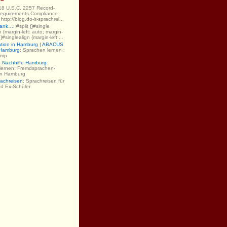
 18 U.S.C. 2257 Record-
equirements Compliance
ttp://blog.do-it-sprachrei...
Dank…
: #split {}#single
gn {margin-left: auto; margin-
;}#singlealign {margin-left:...
ation in Hamburg | ABACUS
 Hamburg
: Sprachen lernen :
amp
Nachhilfe Hamburg
:
lernen: Fremdsprachen-
 in Hamburg
rachreisen
: Sprachreisen für
nd Ex-Schüler