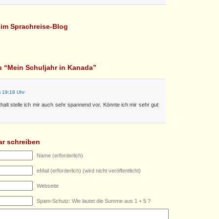
l im Sprachreise-Blog
u “Mein Schuljahr in Kanada”
 19:18 Uhr
halt stelle ich mir auch sehr spannend vor. Könnte ich mir sehr gut
r schreiben
Name (erforderlich)
eMail (erforderlich) (wird nicht veröffentlicht)
Webseite
Spam-Schutz: Wie lautet die Summe aus 1 + 5 ?