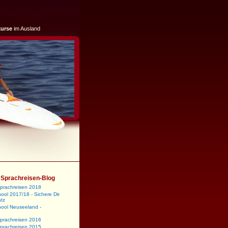
kurse
im Ausland
m Sprachreisen-Blog
sprachreisen 2018
ool 2017/18 - Sichere Dir
atz
hool Neuseeland -
sprachreisen 2016
sprachreisen 2015