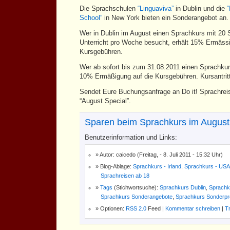
Die Sprachschulen
“Linguaviva”
in Dublin und die
School”
in New York bieten ein Sonderangebot an.
Wer in Dublin im August einen Sprachkurs mit 20 S
Unterricht pro Woche besucht, erhält 15% Ermässi
Kursgebühren.
Wer ab sofort bis zum 31.08.2011 einen Sprachkur
10% Ermäßigung auf die Kursgebühren. Kursantrit
Sendet Eure Buchungsanfrage an Do it! Sprachrei
“August Special”.
Sparen beim Sprachkurs im August
Benutzerinformation und Links:
Autor: caicedo (Freitag, - 8. Juli 2011 - 15:32 Uhr)
Blog-Ablage:
Sprachkurs - Irland
,
Sprachkurs - USA
Sprachreisen ab 18
Tags
(Stichwortsuche):
Sprachkurs Dublin
,
Sprachk
Sprachkurs Sonderangebote
,
Sprachkurs Sonderpr
Optionen:
RSS 2.0
Feed |
Kommentar schreiben
|
T