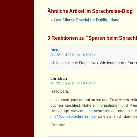
Ähnliche Artikel im Sprachreise-Blog
Last Minute Special für Dublin, Irland
3 Reaktionen zu “Sparen beim Sprach
lara
Am 22. Juli 2011 um 16:39 Uhr
Ich hab mal eine Frage dazu. Wie teuer ist der Kurs
christian
Am 22. Juli 2011 um 16:49 Uhr
Hallo Lara,
das kommt ganz darauf an wo und für welchen zei
buchen möchtest. Nähere Informationen und Preis
Homepage
www.do-it-sprachreisen.de
oder schre
info@do-it-sprachreisen.de
, wir erstellen dir dann 
Christian