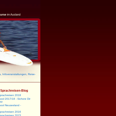
kurse
im Ausland
a
,
Infoveranstaltungen
,
Reise-
m Sprachreisen-Blog
sprachreisen 2018
ool 2017/18 - Sichere Dir
atz
hool Neuseeland -
sprachreisen 2016
sprachreisen 2015