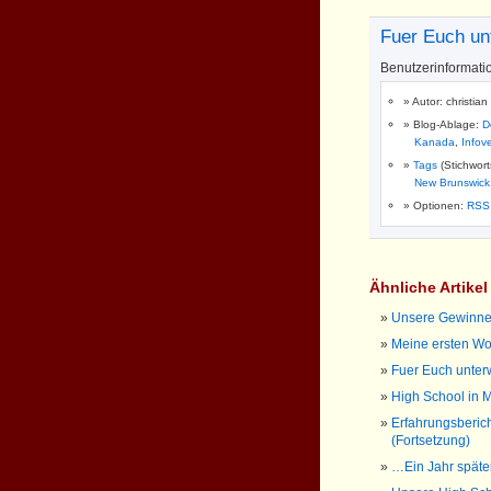
Fuer Euch un
Benutzerinformati
Autor: christian
Blog-Ablage:
D
Kanada
,
Infov
Tags
(Stichwor
New Brunswick
Optionen:
RSS
Ähnliche Artike
Unsere Gewinner
Meine ersten W
Fuer Euch unter
High School in 
Erfahrungsberic
(Fortsetzung)
…Ein Jahr späte