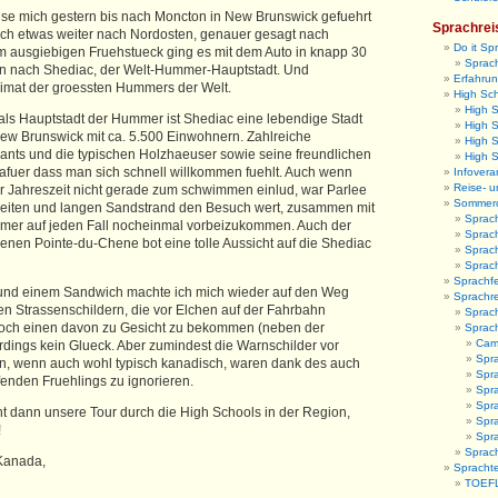
e mich gestern bis nach Moncton in New Brunswick gefuehrt
Sprachrei
och etwas weiter nach Nordosten, genauer gesagt nach
Do it Sp
 ausgiebigen Fruehstueck ging es mit dem Auto in knapp 30
Sprach
n nach Shediac, der Welt-Hummer-Hauptstadt. Und
Erfahrun
eimat der groessten Hummers der Welt.
High Sc
High 
als Hauptstadt der Hummer ist Shediac eine lebendige Stadt
High S
ew Brunswick mit ca. 5.500 Einwohnern. Zahlreiche
High 
ants und die typischen Holzhaeuser sowie seine freundlichen
High 
fuer dass man sich schnell willkommen fuehlt. Auch wenn
Infovera
Reise- u
 Jahreszeit nicht gerade zum schwimmen einlud, war Parlee
Sommer
reiten und langen Sandstrand den Besuch wert, zusammen mit
Sprac
mer auf jeden Fall nocheinmal vorbeizukommen. Auch der
Sprac
nen Pointe-du-Chene bot eine tolle Aussicht auf die Shediac
Sprac
Sprac
Sprachfe
und einem Sandwich machte ich mich wieder auf den Weg
Sprachr
n Strassenschildern, die vor Elchen auf der Fahrbahn
Sprach
 noch einen davon zu Gesicht zu bekommen (neben der
Sprac
Camb
rdings kein Glueck. Aber zumindest die Warnschilder vor
Spr
 wenn auch wohl typisch kanadisch, waren dank des auch
Spra
fenden Fruehlings zu ignorieren.
Spra
Spr
t dann unsere Tour durch die High Schools in der Region,
Spra
!
Spr
Sprach
Kanada,
Sprachte
TOEFL