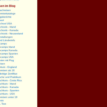
sen im Blog
rachreisen
reisekataloge
gsberichte
hool
School USA
chools - Irland
Schools - Kanada
Schools - Neuseeland
nstaltungen
nd Länderinfo
camps
hcamps Irland
hcamps Kanada
hcamps Spanien
hcamps USA
rien mit Flug
eisen
kurs - England
hreisen ab 18
ridge Zertifikat
ache und Praktikum
chkurs - Costa Rica
chkurs - Irland
achkurs - Kanada
chkurs - Spanien
achkurs - USA
reisen unter 18
sts
 Test