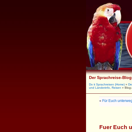
Der Sprachreise-Blog
Do it Sprachreisen (Home)
»
De
und Länderinfo
,
Reisen
» Blog-
«
Für Euch unterwe
Fuer Euch 