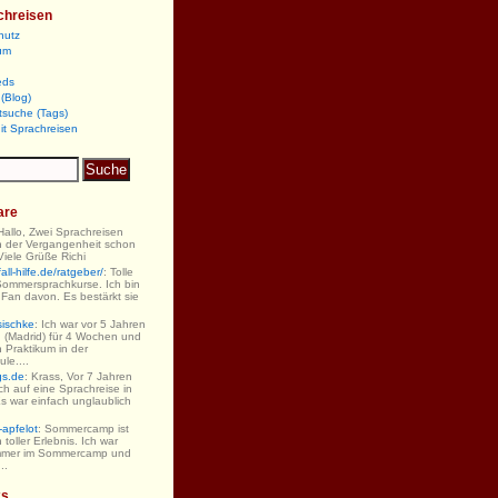
chreisen
hutz
um
eds
(Blog)
tsuche (Tags)
it Sprachreisen
are
 Hallo, Zwei Sprachreisen
n der Vergangenheit schon
iele Grüße Richi
ll-hilfe.de/ratgeber/
: Tolle
Sommersprachkurse. Ich bin
 Fan davon. Es bestärkt sie
sischke
: Ich war vor 5 Jahren
 (Madrid) für 4 Wochen und
 Praktikum in der
le....
gs.de
: Krass, Vor 7 Jahren
ch auf eine Sprachreise in
s war einfach unglaublich
-apfelot
: Sommercamp ist
 toller Erlebnis. Ich war
mmer im Sommercamp und
..
ks