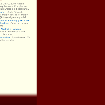
 18 U.S.C. 2257 Record-
equirements Compliance
ttp://blog.do-it-sprachrei...
Dank…
: #split {}#single
gn {margin-left: auto; margin-
;}#singlealign {margin-left:...
ation in Hamburg | ABACUS
 Hamburg
: Sprachen lernen :
amp
Nachhilfe Hamburg
:
lernen: Fremdsprachen-
 in Hamburg
rachreisen
: Sprachreisen für
nd Ex-Schüler