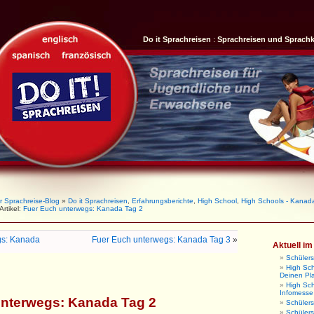
Do it Sprachreisen
:
Sprachreisen und Sprach
r Sprachreise-Blog
»
Do it Sprachreisen
,
Erfahrungsberichte
,
High School
,
High Schools - Kanad
Artikel:
Fuer Euch unterwegs: Kanada Tag 2
gs: Kanada
Fuer Euch unterwegs: Kanada Tag 3
»
Aktuell i
Schüler
High Sch
Deinen Pl
High Sc
Infomesse
unterwegs: Kanada Tag 2
Schüler
Schüler