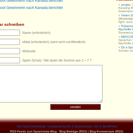
ool Gewinnerin nach Kanada berichtet
youjizz
:
ool Gewinnerin nach Kanada berichtet
Keeping R
Statement h
Vielen 
{}#splitali
right: auto
r schreiben
Präsent
Nachhilfe
Name (erforderlich)
Sommerc
ABACUS 
Sprachen 
eMail (erforderlich) (wird nicht veröffentlicht)
Nachhilfe
Do it Sp
Schüler u
Webseite
Spam-Schutz: Wie lautet die Summe aus 2 + 7 ?
"
Der Sprachreiseblog
" is powered by
Do it Sprachreisen
,
fob
&
WordPress
RSS-Feeds zum Sprachreise-Blog :
Blog-Beiträge (RSS)
|
Blog-Kommentare (RSS)