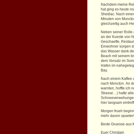
Nachdem meine Reis
hat ging es heute n
Shediac. Nach einem
Minuten von Moncto
gleichzeitig auch H
Neben seiner Rolle 
an der Kueste von N
Geschaefte, Restaur
Einwohner sorgen da
das Wasser dank der
Beach mit seinem b
dem Vorsatz im Som
Hafen im nahegelege
Bay.
Nach einem Kaffee 
nach Moncton. An de
warnten, hoffte ich
Strasse…) hatte alle
Schneeverwehungen,
hier langsam eintref
Morgen frueh beginn
mehr davon spaeter
Beste Gruesse aus 
Euer Christain