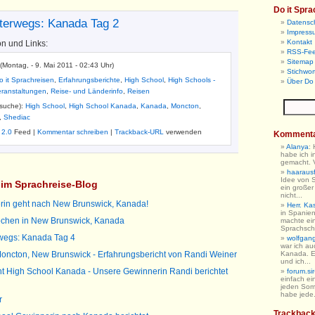
Do it Spra
terwegs: Kanada Tag 2
Datensc
Impress
Kontakt
on und Links:
RSS-Fe
Sitemap 
 (Montag, - 9. Mai 2011 - 02:43 Uhr)
Stichwor
o it Sprachreisen
,
Erfahrungsberichte
,
High School
,
High Schools -
Über Do 
eranstaltungen
,
Reise- und Länderinfo
,
Reisen
tsuche):
High School
,
High School Kanada
,
Kanada
,
Moncton
,
,
Shediac
 2.0
Feed |
Kommentar schreiben
|
Trackback-URL
verwenden
Komment
Alanya
:
habe ich i
gemacht. V
haarausfa
Idee von 
l im Sprachreise-Blog
ein großer
nicht...
in geht nach New Brunswick, Kanada!
Herr. Ka
in Spanien
ochen in New Brunswick, Kanada
machte ein
Sprachschu
wegs: Kanada Tag 4
wolfgan
war ich au
Moncton, New Brunswick - Erfahrungsbericht von Randi Weiner
Kanada. E
und ich...
ht High School Kanada - Unsere Gewinnerin Randi berichtet
forum.sir
einfach ein
jeden So
habe jede.
r
Trackbac