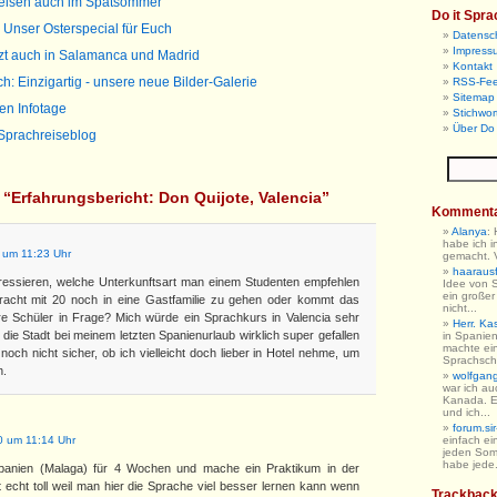
reisen auch im Spätsommer
Do it Spra
 Unser Osterspecial für Euch
Datensc
Impress
tzt auch in Salamanca und Madrid
Kontakt
h: Einzigartig - unsere neue Bilder-Galerie
RSS-Fe
Sitemap 
sen Infotage
Stichwor
Über Do 
n Sprachreiseblog
 “Erfahrungsbericht: Don Quijote, Valencia”
Komment
Alanya
:
habe ich i
 um 11:23 Uhr
gemacht. V
haarausfa
ressieren, welche Unterkunftsart man einem Studenten empfehlen
Idee von 
ein großer
racht mit 20 noch in eine Gastfamilie zu gehen oder kommt das
nicht...
re Schüler in Frage? Mich würde ein Sprachkurs in Valencia sehr
Herr. Ka
r die Stadt bei meinem letzten Spanienurlaub wirklich super gefallen
in Spanien
machte ein
 noch nicht sicher, ob ich vielleicht doch lieber in Hotel nehme, um
Sprachschu
n.
wolfgan
war ich au
Kanada. E
und ich...
forum.sir
 um 11:14 Uhr
einfach ein
jeden So
habe jede.
Spanien (Malaga) für 4 Wochen und mache ein Praktikum in der
 echt toll weil man hier die Sprache viel besser lernen kann wenn
Trackbac