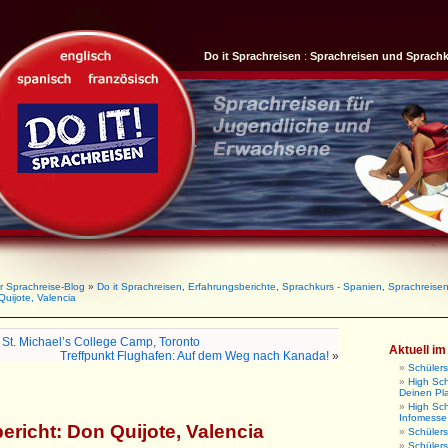
Do it Sprachreisen
:
Sprachreisen und Sprach
r Sprachreise-Blog
»
Do it Sprachreisen
,
Erfahrungsberichte
,
Sprachkurs - Spanien
,
Sprachreise
Quijote, Valencia
 St. Michael’s College Camp, Toronto
Aktuell i
Treffpunkt Flughafen: Auf dem Weg nach Kanada!
»
Schüler
High Sch
Deinen Pl
High Sc
Infomesse
ericht: Don Quijote, Valencia
Schüler
Schüler