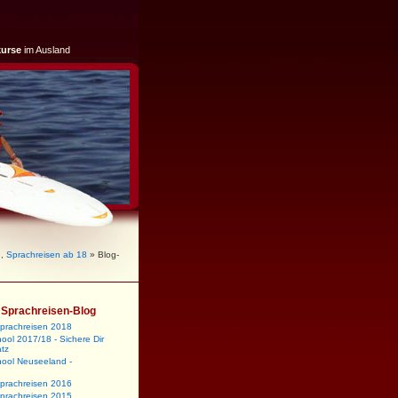
kurse
im Ausland
n
,
Sprachreisen ab 18
» Blog-
m Sprachreisen-Blog
sprachreisen 2018
ool 2017/18 - Sichere Dir
atz
hool Neuseeland -
sprachreisen 2016
sprachreisen 2015