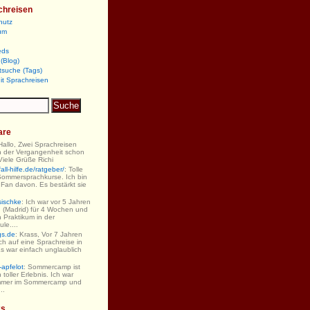
chreisen
hutz
um
eds
(Blog)
tsuche (Tags)
it Sprachreisen
are
 Hallo, Zwei Sprachreisen
n der Vergangenheit schon
iele Grüße Richi
ll-hilfe.de/ratgeber/
: Tolle
Sommersprachkurse. Ich bin
 Fan davon. Es bestärkt sie
sischke
: Ich war vor 5 Jahren
 (Madrid) für 4 Wochen und
 Praktikum in der
le....
gs.de
: Krass, Vor 7 Jahren
ch auf eine Sprachreise in
s war einfach unglaublich
-apfelot
: Sommercamp ist
 toller Erlebnis. Ich war
mmer im Sommercamp und
..
ks