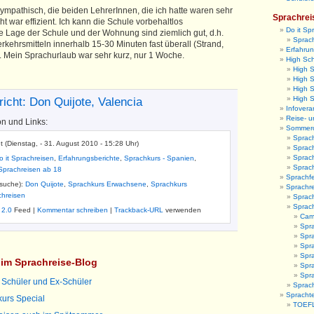
sympathisch, die beiden LehrerInnen, die ich hatte waren sehr
Sprachrei
ht war effizient. Ich kann die Schule vorbehaltlos
Do it Sp
e Lage der Schule und der Wohnung sind ziemlich gut, d.h.
Sprach
Verkehrsmitteln innerhalb 15-30 Minuten fast überall (Strand,
Erfahrun
l. Mein Sprachurlaub war sehr kurz, nur 1 Woche.
High Sc
High 
High S
High 
High 
icht: Don Quijote, Valencia
Infovera
Reise- u
on und Links:
Sommer
Sprac
nt (Dienstag, - 31. August 2010 - 15:28 Uhr)
Sprac
Sprac
o it Sprachreisen
,
Erfahrungsberichte
,
Sprachkurs - Spanien
,
Sprac
Sprachreisen ab 18
Sprachfe
tsuche):
Don Quijote
,
Sprachkurs Erwachsene
,
Sprachkurs
Sprachr
chreisen
Sprach
Sprac
 2.0
Feed |
Kommentar schreiben
|
Trackback-URL
verwenden
Camb
Spr
Spra
Spra
Spr
l im Sprachreise-Blog
Spra
Spr
r Schüler und Ex-Schüler
Sprach
Sprachte
urs Special
TOEFL