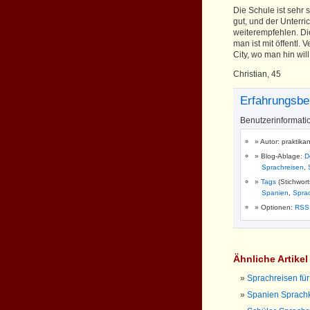
Die Schule ist sehr 
gut, und der Unterric
weiterempfehlen. Di
man ist mit öffentl. 
City, wo man hin wil
Christian, 45
Erfahrungsber
Benutzerinformati
Autor: praktika
Blog-Ablage:
D
Sprachreisen
,
Tags
(Stichwor
Spanien
,
Spra
Optionen:
RSS
Ähnliche Artike
Sprachreisen fü
Spanien Sprachk