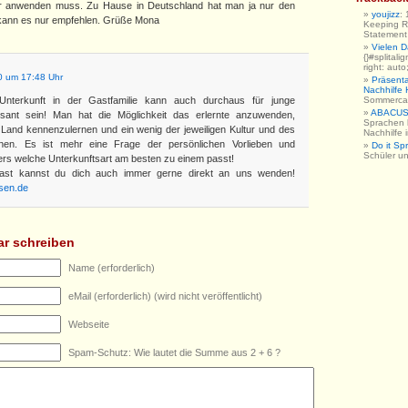
 anwenden muss. Zu Hause in Deutschland hat man ja nur den
youjizz
:
h kann es nur empfehlen. Grüße Mona
Keeping R
Statement h
Vielen 
{}#splitali
right: auto
 um 17:48 Uhr
Präsent
Nachhilfe
Unterkunft in der Gastfamilie kann auch durchaus für junge
Sommerc
ABACUS 
sant sein! Man hat die Möglichkeit das erlernte anzuwenden,
Sprachen 
nd kennenzulernen und ein wenig der jeweiligen Kultur und des
Nachhilfe
rnen. Es ist mehr eine Frage der persönlichen Vorlieben und
Do it Sp
Schüler u
ers welche Unterkunftsart am besten zu einem passt!
st kannst du dich auch immer gerne direkt an uns wenden!
isen.de
r schreiben
Name (erforderlich)
eMail (erforderlich) (wird nicht veröffentlicht)
Webseite
Spam-Schutz: Wie lautet die Summe aus 2 + 6 ?