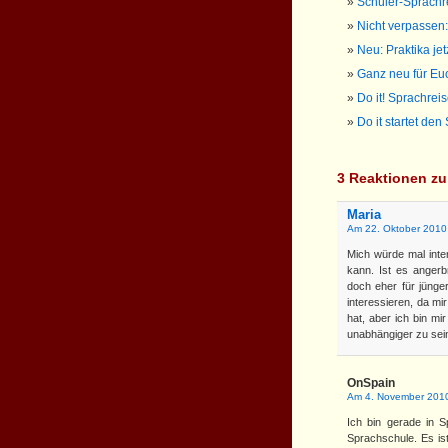
Schüler-Sprach
Nicht verpassen:
Neu: Praktika je
Ganz neu für Euc
Do it! Sprachrei
Do it startet de
3 Reaktionen zu
Maria
Am 22. Oktober 2010
Mich würde mal inte
kann. Ist es angerb
doch eher für jünge
interessieren, da mi
hat, aber ich bin mir
unabhängiger zu sei
OnSpain
Am 4. November 2010
Ich bin gerade in 
Sprachschule. Es ist