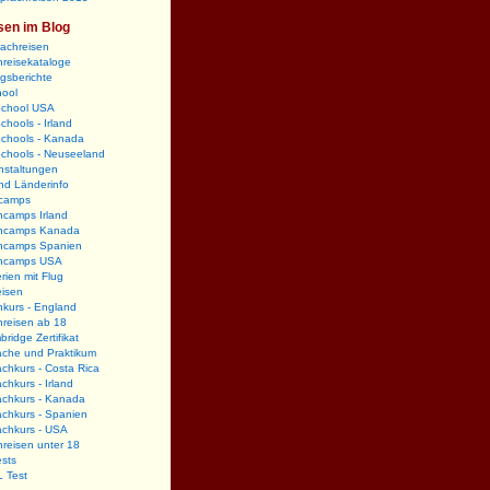
sen im Blog
rachreisen
reisekataloge
gsberichte
hool
School USA
chools - Irland
Schools - Kanada
Schools - Neuseeland
nstaltungen
nd Länderinfo
camps
hcamps Irland
hcamps Kanada
hcamps Spanien
hcamps USA
rien mit Flug
eisen
kurs - England
hreisen ab 18
ridge Zertifikat
ache und Praktikum
chkurs - Costa Rica
chkurs - Irland
achkurs - Kanada
chkurs - Spanien
achkurs - USA
reisen unter 18
sts
 Test