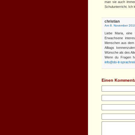
man sie auch immer
Schulunterricht. Ic
christian
Am 8. November 2010
Liebe Maria, eine 
Erwachsene interes
Menschen aus dem La
Alltags kennenzule
Wünsche als des Alt
Wenn du Fragen ha
info@do-it-sprachre
Einen Kommenta