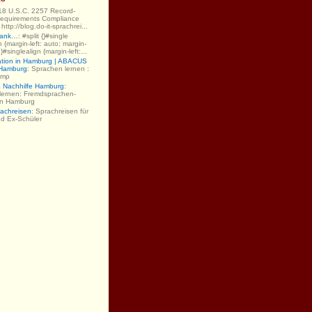
 18 U.S.C. 2257 Record-
equirements Compliance
ttp://blog.do-it-sprachrei...
Dank…
: #split {}#single
gn {margin-left: auto; margin-
;}#singlealign {margin-left:...
ation in Hamburg | ABACUS
 Hamburg
: Sprachen lernen :
amp
Nachhilfe Hamburg
:
lernen: Fremdsprachen-
 in Hamburg
rachreisen
: Sprachreisen für
nd Ex-Schüler