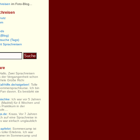
hreisen
im Foto-Blog...
chreisen
hutz
um
eds
(Blog)
tsuche (Tags)
it Sprachreisen
are
 Hallo, Zwei Sprachreisen
n der Vergangenheit schon
iele Grüße Richi
ll-hilfe.de/ratgeber/
: Tolle
Sommersprachkurse. Ich bin
 Fan davon. Es bestärkt sie
sischke
: Ich war vor 5 Jahren
 (Madrid) für 4 Wochen und
 Praktikum in der
le....
gs.de
: Krass, Vor 7 Jahren
ch auf eine Sprachreise in
s war einfach unglaublich
-apfelot
: Sommercamp ist
 toller Erlebnis. Ich war
mmer im Sommercamp und
..