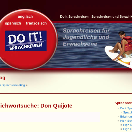
Do it Sprachreisen
:
Sprachreisen und Sprach
log
r Sprachreise-Blog
»
Sprachrei
tichwortsuche:
Don Quijote
Do it Sp
Sprach
Erfahrun
High Sc
High 
High S