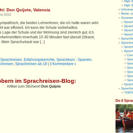
High 
High 
ht: Don Quijote, Valencia
Infovera
Reise- u
ust 2010
Sommer
Sprac
sympathisch, die beiden LehrerInnen, die ich hatte waren sehr
Sprac
ht war effizient. Ich kann die Schule vorbehaltlos
Sprac
e Lage der Schule und der Wohnung sind ziemlich gut, d.h.
Sprac
Verkehrsmitteln innerhalb 15-30 Minuten fast überall (Strand,
Sprachfe
. Mein Sprachurlaub war [...]
Sprachr
Sprach
Sprac
Camb
t Sprachreisen
,
Erfahrungsberichte
,
Sprachkurs - Spanien
,
Spr
chreisen
,
Sprachreisen ab 18
|
3 Kommentare »
Spra
Spra
Spr
Spra
öbern im Sprachreisen-Blog
:
Spr
Sprach
Artikel zum Stichwort
Don Quijote
Sprachte
TOEFL
Do it Spra