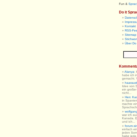
Fun &
Sprac
Do it Spra
Datensc
Impress
Kontakt
RSS-Fe
Sitemap 
Stichwor
Über Do 
Komment
Alanya
:
habe ich i
gemacht. V
haarausfa
Idee von 
ein großer
nicht...
Herr. Ka
in Spanien
machte ein
Sprachschu
wolfgan
war ich au
Kanada. E
und ich...
forum.sir
einfach ein
jeden So
habe jede.