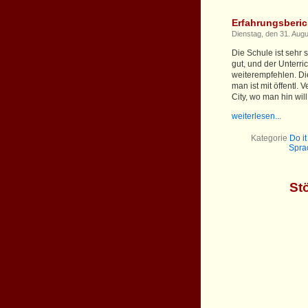
Erfahrungsberic
Dienstag, den 31. Aug
Die Schule ist sehr 
gut, und der Unterric
weiterempfehlen. Di
man ist mit öffentl. 
City, wo man hin will
weiterlesen...
Kategorie
Do i
Spra
St