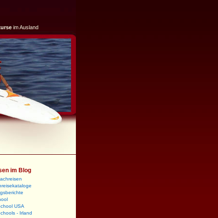
kurse
im Ausland
sen im Blog
rachreisen
reisekataloge
gsberichte
hool
School USA
chools - Irland