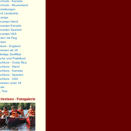
Schools - Kanada
Schools - Neuseeland
nstaltungen
nd Länderinfo
camps
hcamps Irland
hcamps Kanada
hcamps Spanien
hcamps USA
rien mit Flug
eisen
kurs - England
hreisen ab 18
ridge Zertifikat
ache und Praktikum
chkurs - Costa Rica
chkurs - Irland
achkurs - Kanada
chkurs - Spanien
achkurs - USA
reisen unter 18
sts
 Test
chreisen - Fotogalerie