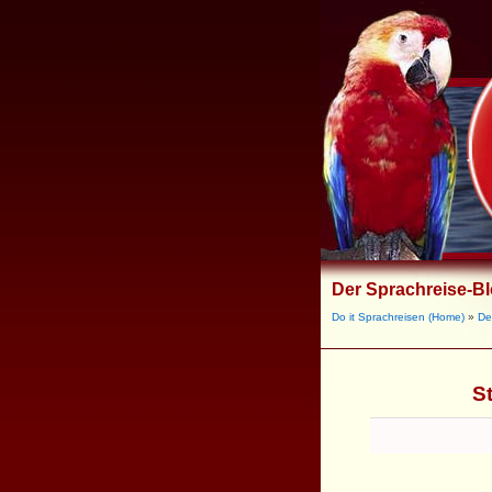
Der Sprachreise-B
Do it Sprachreisen (Home)
»
De
S