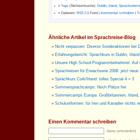
Tags
(Stichwortsuche):
Dublin
,
Irland
,
Sprachunterri
Optionen:
RSS 2.0
Feed |
Kommentar schreiben
|
T
Ähnliche Artikel im Sprachreise-Blog
Nicht verpassen: Diverse Sonderaktionen bei D
Erfahrungsbericht: Sprachkurs in Dublin, Irland
Unsere High School-Programmteilnehmer: Auf
Sprachreisen für Erwachsene 2008: jetzt neue
Sprachkurs Cork/Irland: tolles Special 4 = 3
Sommersprachcamps: Noch Plätze frei
Sommercamps Europa: Großbritannien, Irland,
Schuluniformen: für Iren und Kanadier nichts 
Einen Kommentar schreiben
Name (erforderlich)