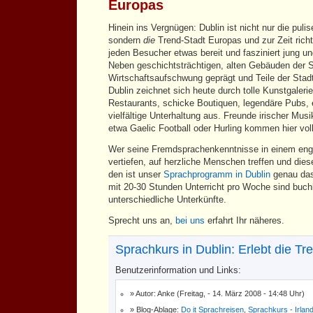
Europas
Hinein ins Vergnügen: Dublin ist nicht nur die puli
sondern
die
Trend-Stadt Europas und zur Zeit richti
jeden Besucher etwas bereit und fasziniert jung un
Neben geschichtsträchtigen, alten Gebäuden der St
Wirtschaftsaufschwung geprägt und Teile der Stad
Dublin zeichnet sich heute durch tolle Kunstgaleri
Restaurants, schicke Boutiquen, legendäre Pubs, 
vielfältige Unterhaltung aus. Freunde irischer Mus
etwa Gaelic Football oder Hurling kommen hier voll
Wer seine Fremdsprachenkenntnisse in einem eng
vertiefen, auf herzliche Menschen treffen und dies
den ist unser
Sprachprogramm in Dublin
genau das 
mit 20-30 Stunden Unterricht pro Woche sind buch
unterschiedliche Unterkünfte.
Sprecht uns an,
bei uns
erfahrt Ihr näheres.
Sprachkurs in Dublin: Erlebt die T
Benutzerinformation und Links:
Autor: Anke (Freitag, - 14. März 2008 - 14:48 Uhr)
Blog-Ablage:
Do it Sprachreisen
,
Sprachkurs - Irlan