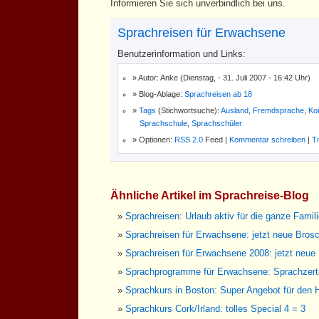
Informieren Sie sich unverbindlich bei uns.
Sprachreisen für Erwachsene
Benutzerinformation und Links:
Autor: Anke (Dienstag, - 31. Juli 2007 - 16:42 Uhr)
Blog-Ablage:
Sprachreisen ab 18
Tags
(Stichwortsuche):
Ausland
,
Fremdsprache
,
Ko
Sprachschule
,
Sprachschüler
Optionen:
RSS 2.0
Feed |
Kommentar schreiben
|
T
Ähnliche Artikel im Sprachreise-Blog
Sprachreisen: Urlaub aktiv für die ganze Famil
Sprachreisen für Erwachsene: jetzt neue Brosc
Sprachreisen für Erwachsene 2008: jetzt neue
Sprachprogramme für Erwachsene: Sprachzertif
Sprachkurs in Boston: Super Angebot für den 
Sprachkurs Cork/Irland: tolles Special 4 = 3