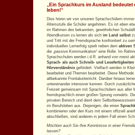
„Ein Sprachkurs im Ausland bedeutet 
leben!“
Dies hören wir von unseren Sprachschülern immer 
Altersstufe die Schüler angehören. Es ist eben et
im Rahmen des bekannten, gewöhnlichen Schulall
Abendkursen zu lernen als sich
im Land selbst
zu
und Tritt mit der Fremdsprache konfrontiert zu sei
individuellen Lernerfolg spielt neben dem
aktiven 
die „passive Kommunikation“ eine Rolle. Im Rahme
Sprachschulen werden i.d.R. anhand von meist ak
Sprach- als auch Schreib- und Lesefertigkeiten 
Hörverständnis
gefördert. Vielfach werden in Kle
bearbeitet und Themen bearbeitet. Diese Methode is
altbekannte Frontalunterricht. Darüber hinaus lern
untereinander intensiver kennen. Durch zusätzlic
Freizeit gemeinsam mit Sprachschülern aus aller 
fremdsprachlich einen großen Sprung vorwärts. Dies
privaten Bereich und dient dem Selbstbewusstsein
im Berufsleben aus. Diejenigen, die einen
Sprachk
kombinieren oder den Kurs mit einem offiziell ane
abschließen, sind anderen in jedem Fall einen Schr
Möchten auch Sie Ihre Kenntnisse in einer Fremds
lassen?