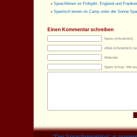
Sprachferien im Frühjahr: England und Frankre
Spanisch lernen im Camp unter der Sonne Spa
Einen Kommentar schreiben
Name (erforderlich)
eMail (erforderlich) (wi
Webseite
Spam-Schutz: Wie lau
"
Der Sprachreiseblog
" is power