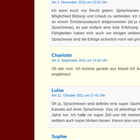
Am 1. November 2010 um 13:02 Uhr
Ich kann euch nur Recht geben: Sprachreisen 
Möglichkeit Bildung und Urlaub zu verbinden. Ich
an einem Schüleraustausch teilgenommen (ist ja 
Sprachreise), es war einfach eine tolle Erfahrung
Fähigkeiten haben sich auch um einiges verbess
Sprachreise sind die Erfolge sicherlich noch viel gr
Charlotte
Am 9. September 2011 um 14:42 Uhr
Oh wie cool. Ich komme gerade aus Irland! Ich 
empfehlen!
Luisa
Am 21. Oktober 2011 um 17:41 Uhr
Oh ja, Sprachreisen sind definitiv eine super Sach
Kanada auf einer Sprachreise. Das ist allerdings m
Jahre her. Ich hatte ne super Zeit und mit mein
seitdem auch super blicken lassen. Kanns also nur
Sophie