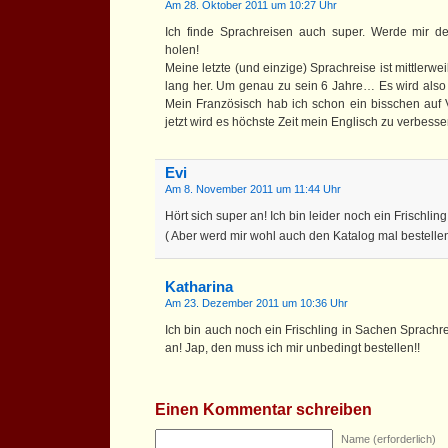
Am 28. Oktober 2011 um 10:27 Uhr
Ich finde Sprachreisen auch super. Werde mir de
holen!
Meine letzte (und einzige) Sprachreise ist mittlerw
lang her. Um genau zu sein 6 Jahre… Es wird also 
Mein Französisch hab ich schon ein bisschen auf
jetzt wird es höchste Zeit mein Englisch zu verbesse
Evi
Am 8. November 2011 um 11:44 Uhr
Hört sich super an! Ich bin leider noch ein Frischl
( Aber werd mir wohl auch den Katalog mal bestell
Katharina
Am 23. Dezember 2011 um 10:36 Uhr
Ich bin auch noch ein Frischling in Sachen Sprachre
an! Jap, den muss ich mir unbedingt bestellen!!
Einen Kommentar schreiben
Name (erforderlich)