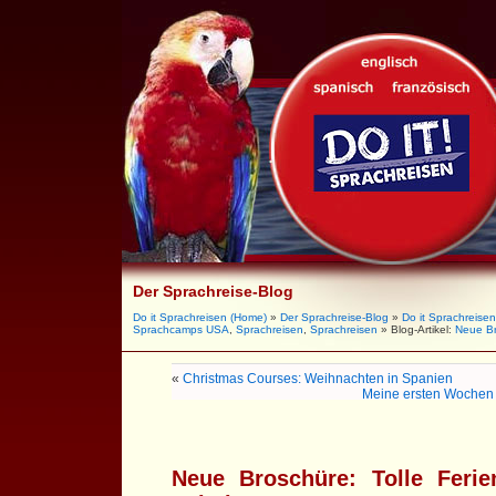
Der Sprachreise-Blog
Do it Sprachreisen (Home)
»
Der Sprachreise-Blog
»
Do it Sprachreisen
Sprachcamps USA
,
Sprachreisen
,
Sprachreisen
» Blog-Artikel:
Neue Br
«
Christmas Courses: Weihnachten in Spanien
Meine ersten Wochen
Neue Broschüre: Tolle Feri