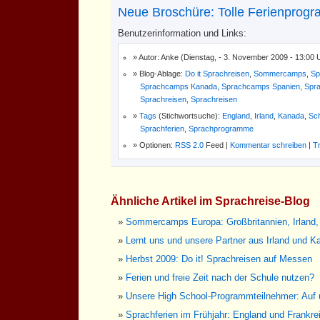
Neue Broschüre: Tolle Ferienprogr
Benutzerinformation und Links:
Autor: Anke (Dienstag, - 3. November 2009 - 13:00 
Blog-Ablage:
Do it Sprachreisen
,
Sommercamps
,
Sp
Sprachcamps Kanada
,
Sprachcamps Spanien
,
Spr
Sprachreisen
,
Sprachreisen
Tags
(Stichwortsuche):
England
,
Irland
,
Kanada
,
Sch
Sprachferien
,
Sprachprogramme
Optionen:
RSS 2.0
Feed |
Kommentar schreiben
|
T
Ähnliche Artikel im Sprachreise-Blog
Sommercamps Europa: Großbritannien, Irland,
Lernt uns und unsere Partner aus Irland und K
Herbst 2009: Do it! Sprachreisen auf Messen
Ferien und freie Zeit nach der Schule nutzen?
Unsere High School-Programmteilnehmer: Auf
Sprachferien im Frühjahr: England und Frankre