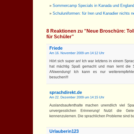
Sommercamp Specials in Kanada und Englan
Schuluniformen: für Iren und Kanadier nichts 
8 Reaktionen zu “Neue Broschüre: To
für Schüler”
Friede
Am 16. November 2009 um 14:12 Uhr
Hört sich super an! Ich war letztens in einem Spr
hat mächtig Spaß gemacht und man lernt die S
ANwendung! Ich kann es nur weiterempfehl
besuchen!!!
sprachdirekt.de
Am 22. Dezember 2009 um 14:15 Uhr
Auslandsaufenthalte machen unendlich viel S
unvergesslichen Erinnerung! Nutzt die Gel
kennenzulernen. Die sprachlichen Probleme sind b
Urlauberin123