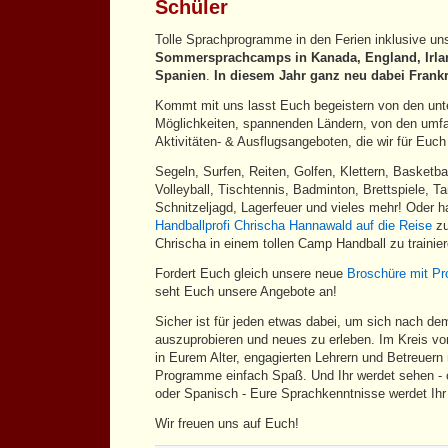
Schüler
Tolle Sprachprogramme in den Ferien inklusive un
Sommersprachcamps in Kanada, England, Irla
Spanien
.
In diesem Jahr ganz neu dabei Frank
Kommt mit uns lasst Euch begeistern von den unt
Möglichkeiten, spannenden Ländern, von den umf
Aktivitäten- & Ausflugsangeboten, die wir für Eu
Segeln, Surfen, Reiten, Golfen, Klettern, Basketbal
Volleyball, Tischtennis, Badminton, Brettspiele, 
Schnitzeljagd, Lagerfeuer und vieles mehr! Oder h
Handballprofi Chrischa Hannawald auf die Reise
zu
Chrischa in einem tollen Camp Handball zu trainie
Fordert Euch gleich unsere neue
Broschüre mit P
seht Euch unsere Angebote an!
Sicher ist für jeden etwas dabei, um sich nach de
auszuprobieren und neues zu erleben. Im Kreis von
in Eurem Alter, engagierten Lehrern und Betreuer
Programme einfach Spaß. Und Ihr werdet sehen - 
oder Spanisch - Eure Sprachkenntnisse werdet Ihr
Wir freuen uns auf Euch!