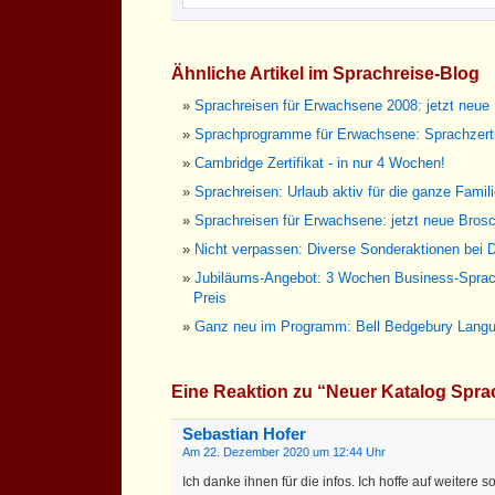
Ähnliche Artikel im Sprachreise-Blog
Sprachreisen für Erwachsene 2008: jetzt neue
Sprachprogramme für Erwachsene: Sprachzertif
Cambridge Zertifikat - in nur 4 Wochen!
Sprachreisen: Urlaub aktiv für die ganze Famil
Sprachreisen für Erwachsene: jetzt neue Brosc
Nicht verpassen: Diverse Sonderaktionen bei D
Jubiläums-Angebot: 3 Wochen Business-Spra
Preis
Ganz neu im Programm: Bell Bedgebury Langu
Eine Reaktion zu “Neuer Katalog Spra
Sebastian Hofer
Am 22. Dezember 2020 um 12:44 Uhr
Ich danke ihnen für die infos. Ich hoffe auf weitere s