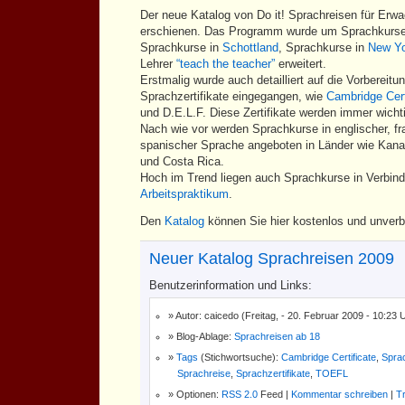
Der neue Katalog von Do it! Sprachreisen für Erwa
erschienen. Das Programm wurde um Sprachkurse
Sprachkurse in
Schottland
, Sprachkurse in
New Y
Lehrer
“teach the teacher”
erweitert.
Erstmalig wurde auch detailliert auf die Vorbereitu
Sprachzertifikate eingegangen, wie
Cambridge Cert
und D.E.L.F. Diese Zertifikate werden immer wichti
Nach wie vor werden Sprachkurse in englischer, f
spanischer Sprache angeboten in Länder wie Kana
und Costa Rica.
Hoch im Trend liegen auch Sprachkurse in Verbin
Arbeitspraktikum
.
Den
Katalog
können Sie hier kostenlos und unverbi
Neuer Katalog Sprachreisen 2009
Benutzerinformation und Links:
Autor: caicedo (Freitag, - 20. Februar 2009 - 10:23 
Blog-Ablage:
Sprachreisen ab 18
Tags
(Stichwortsuche):
Cambridge Certificate
,
Sprac
Sprachreise
,
Sprachzertifikate
,
TOEFL
Optionen:
RSS 2.0
Feed |
Kommentar schreiben
|
T