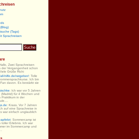
chreisen
hutz
um
eds
(Blog)
tsuche (Tags)
it Sprachreisen
are
 Hallo, Zwei Sprachreisen
n der Vergangenheit schon
iele Grüße Richi
ll-hilfe.de/ratgeber/
: Tolle
Sommersprachkurse. Ich bin
 Fan davon. Es bestärkt sie
sischke
: Ich war vor 5 Jahren
 (Madrid) für 4 Wochen und
 Praktikum in der
le....
gs.de
: Krass, Vor 7 Jahren
ch auf eine Sprachreise in
s war einfach unglaublich
-apfelot
: Sommercamp ist
 toller Erlebnis. Ich war
mmer im Sommercamp und
..
ks