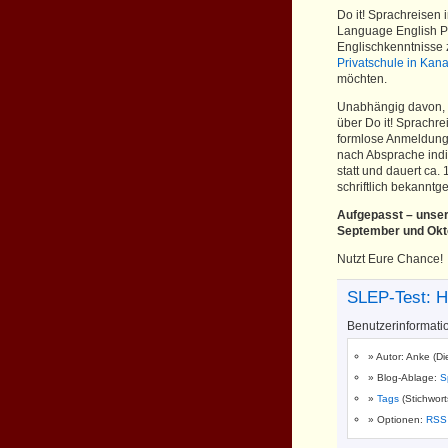
Do it! Sprachreisen
Language English Pr
Englischkenntnisse 
Privatschule in Ka
möchten.
Unabhängig davon, o
über Do it! Sprachre
formlose Anmeldung
nach Absprache indi
statt und dauert ca.
schriftlich bekannt
Aufgepasst – unser
September und Okto
Nutzt Eure Chance!
SLEP-Test: He
Benutzerinformati
Autor: Anke (Di
Blog-Ablage:
S
Tags
(Stichwor
Optionen:
RSS