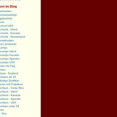
sen im Blog
rachreisen
reisekataloge
gsberichte
hool
School USA
chools - Irland
Schools - Kanada
Schools - Neuseeland
nstaltungen
nd Länderinfo
camps
hcamps Irland
hcamps Kanada
hcamps Spanien
hcamps USA
rien mit Flug
eisen
kurs - England
hreisen ab 18
ridge Zertifikat
ache und Praktikum
chkurs - Costa Rica
chkurs - Irland
achkurs - Kanada
chkurs - Spanien
achkurs - USA
reisen unter 18
sts
 Test