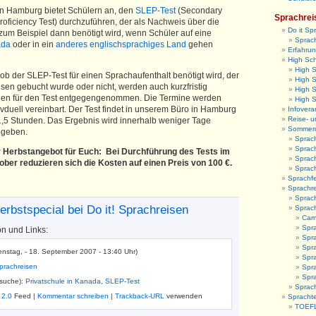
 in Hamburg bietet Schülern an, den
SLEP-Test
(Secondary
Sprachrei
oficiency Test) durchzuführen, der als Nachweis über die
Do it Sp
zum Beispiel dann benötigt wird, wenn Schüler auf eine
Sprach
nada
oder in ein
anderes englischsprachiges Land
gehen
Erfahrun
High Sc
High 
b der SLEP-Test für einen Sprachaufenthalt benötigt wird, der
High S
isen gebucht wurde oder nicht, werden auch kurzfristig
High 
en für den Test entgegengenommen. Die Termine werden
High 
vduell vereinbart. Der Test findet in unserem Büro in Hamburg
Infovera
Reise- u
 1,5 Stunden. Das Ergebnis wird innerhalb weniger Tage
Sommer
gegeben.
Sprac
Sprac
 Herbstangebot für Euch:
Bei Durchführung des Tests im
Sprac
ber reduzieren sich die Kosten auf einen Preis von 100 €.
Sprac
Sprachfe
Sprachr
Sprach
rbstspecial bei Do it! Sprachreisen
Sprac
Camb
Spr
on und Links:
Spra
Spra
enstag, - 18. September 2007 - 13:40 Uhr)
Spr
prachreisen
Spra
Spr
tsuche):
Privatschule in Kanada
,
SLEP-Test
Sprach
 2.0
Feed |
Kommentar schreiben
|
Trackback-URL
verwenden
Sprachte
TOEFL