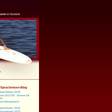
kurse
im Ausland
en
m Sprachreisen-Blog
sprachreisen 2018
ool 2017/18 - Sichere Dir
atz
hool Neuseeland -
sprachreisen 2016
sprachreisen 2015