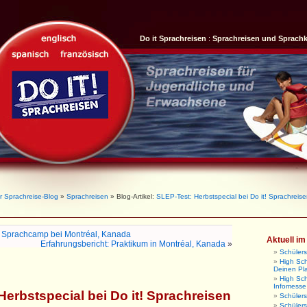
Do it Sprachreisen
:
Sprachreisen und Sprach
r Sprachreise-Blog
»
Sprachreisen
» Blog-Artikel:
SLEP-Test: Herbstspecial bei Do it! Sprachreis
: Sprachcamp bei Montréal, Kanada
Aktuell i
Erfahrungsbericht: Praktikum in Montréal, Kanada
»
Schüler
High Sch
Deinen Pl
High Sc
Infomesse
Herbstspecial bei Do it! Sprachreisen
Schüler
Schüler