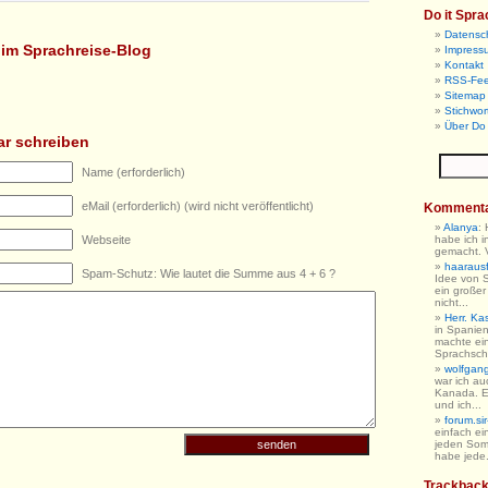
Do it Spra
Datensc
l im Sprachreise-Blog
Impress
Kontakt
RSS-Fe
Sitemap 
Stichwor
Über Do 
r schreiben
Name (erforderlich)
eMail (erforderlich) (wird nicht veröffentlicht)
Komment
Alanya
:
Webseite
habe ich i
gemacht. V
haarausfa
Spam-Schutz: Wie lautet die Summe aus 4 + 6 ?
Idee von 
ein großer
nicht...
Herr. Ka
in Spanien
machte ein
Sprachschu
wolfgan
war ich au
Kanada. E
und ich...
forum.sir
einfach ein
jeden So
habe jede.
Trackbac