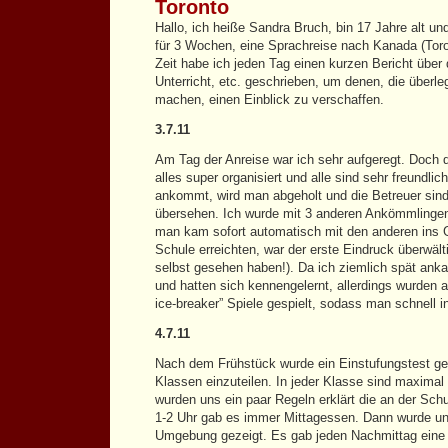
Toronto
Hallo, ich heiße Sandra Bruch, bin 17 Jahre alt un
für 3 Wochen, eine Sprachreise nach Kanada (Toro
Zeit habe ich jeden Tag einen kurzen Bericht über d
Unterricht, etc. geschrieben, um denen, die überl
machen, einen Einblick zu verschaffen.
3.7.11
Am Tag der Anreise war ich sehr aufgeregt. Doch di
alles super organisiert und alle sind sehr freund
ankommt, wird man abgeholt und die Betreuer sind 
übersehen. Ich wurde mit 3 anderen Ankömmlingen
man kam sofort automatisch mit den anderen ins G
Schule erreichten, war der erste Eindruck überwä
selbst gesehen haben!). Da ich ziemlich spät ank
und hatten sich kennengelernt, allerdings wurden
ice-breaker” Spiele gespielt, sodass man schnell 
4.7.11
Nach dem Frühstück wurde ein Einstufungstest ge
Klassen einzuteilen. In jeder Klasse sind maximal
wurden uns ein paar Regeln erklärt die an der Sch
1-2 Uhr gab es immer Mittagessen. Dann wurde un
Umgebung gezeigt. Es gab jeden Nachmittag eine