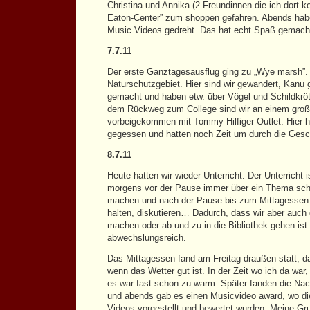
Christina und Annika (2 Freundinnen die ich dort k
Eaton-Center” zum shoppen gefahren. Abends hab
Music Videos gedreht. Das hat echt Spaß gemacht
7.7.11
Der erste Ganztagesausflug ging zu „Wye marsh”. 
Naturschutzgebiet. Hier sind wir gewandert, Kanu 
gemacht und haben etw. über Vögel und Schildkröt
dem Rückweg zum College sind wir an einem groß
vorbeigekommen mit Tommy Hilfiger Outlet. Hier 
gegessen und hatten noch Zeit um durch die Gesc
8.7.11
Heute hatten wir wieder Unterricht. Der Unterricht i
morgens vor der Pause immer über ein Thema sc
machen und nach der Pause bis zum Mittagessen v
halten, diskutieren… Dadurch, dass wir aber auch 
machen oder ab und zu in die Bibliothek gehen ist 
abwechslungsreich.
Das Mittagessen fand am Freitag draußen statt, da j
wenn das Wetter gut ist. In der Zeit wo ich da war,
es war fast schon zu warm. Später fanden die Nach
und abends gab es einen Musicvideo award, wo di
Videos vorgestellt und bewertet wurden. Meine Gr