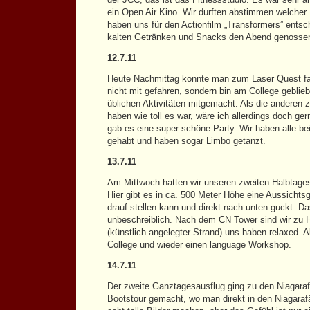
ein Open Air Kino. Wir durften abstimmen welcher 
haben uns für den Actionfilm „Transformers” ents
kalten Getränken und Snacks den Abend genosse
12.7.11
Heute Nachmittag konnte man zum Laser Quest fahr
nicht mit gefahren, sondern bin am College geblie
üblichen Aktivitäten mitgemacht. Als die anderen 
haben wie toll es war, wäre ich allerdings doch g
gab es eine super schöne Party. Wir haben alle be
gehabt und haben sogar Limbo getanzt.
13.7.11
Am Mittwoch hatten wir unseren zweiten Halbtage
Hier gibt es in ca. 500 Meter Höhe eine Aussichtsg
drauf stellen kann und direkt nach unten guckt. Da
unbeschreiblich. Nach dem CN Tower sind wir zu 
(künstlich angelegter Strand) uns haben relaxed.
College und wieder einen language Workshop.
14.7.11
Der zweite Ganztagesausflug ging zu den Niagarafä
Bootstour gemacht, wo man direkt in den Niagarafä