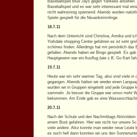
Baseballspiel Blue Jays gegen Yankees ansehen. 
Baseballspiel und es war sehr interessant mal ei
nicht wahnsinnig spannend. Abends wurden natürli
Spiele gespielt für die Neuankömmlinge.
18.7.11
Nach dem Unterricht sind Christina, Annika und i
Yorkdale shopping Center gefahren es ist sehr gro
schönes finden. Allerdings hat mir persönlich das
gefallen. Abends haben wir Bingo gespielt. Es gab 
Hauptgewinn war ein Ausflug (wie z.B. Go Kart fa
19.7.11
Heute war ein sehr warmer Tag, also sind viele i
gegangen. Abends hatten wir wieder einen Langua
wurden wir in Gruppen eingeteilt und jede Grupp
sammeln. Je besser die Gruppe war umso mehr W
bekommen. Am Ende gab es eine Wasserschlacht
20.7.11
Nach der Schule und den Nachmittags Aktivitäten s
einem Boot gefahren. Hier war nicht nur unsere S
viele andere. Also konnte man wieder neue Leute 
es noch hell dann konnten wir uns den Sonnenunt