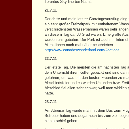
Torontos Sky line bei Nacht.
21.7.11
Der dritte und mein letzter Ganztagesausflug gin
ein sehr großer Freizeitpark mit enthaltenem Wass
verschiedensten Wasserbahnen waren sehr angenh
an diesem Tag ca. 38 Grad waren. Eine große Au
wurden uns geboten. Der Park ist auch im Internet 
Attraktionen noch mal näher beschrieben.
http://www.canadaswonderland.com/#actions
22.7.11
Der letzte Tag. Die meisten die am nächsten Tag 
dem Unterricht ihren Koffer gepackt und sind dann
gefahren, um was mit den besten Freunden zu m
Abschiedsfeier und es wurden Urkunden bzw. Zertifi
Abschied fiel allen sehr schwer, weil man wirklic
hatte.
23.7.11
Am Abreise Tag wurde man mit dem Bus zum Flug
Betreuer haben uns sogar noch bis zum Zoll beglei
nichts schief gehen.