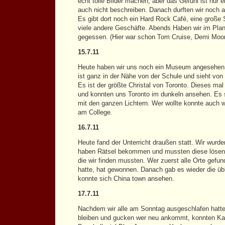
echt tolle Bilder machen, aber das Gefühl ist nur
auch nicht beschreiben. Danach durften wir noch 
Es gibt dort noch ein Hard Rock Café, eine große 
viele andere Geschäfte. Abends Haben wir im Pla
gegessen. (Hier war schon Tom Cruise, Demi Moo
15.7.11
Heute haben wir uns noch ein Museum angeseh
ist ganz in der Nähe von der Schule und sieht von 
Es ist der größte Christal von Toronto. Dieses mal
und konnten uns Toronto im dunkeln ansehen. Es si
mit den ganzen Lichtern. Wer wollte konnte auch
am College.
16.7.11
Heute fand der Unterricht draußen statt. Wir wurden
haben Rätsel bekommen und mussten diese lösen
die wir finden mussten. Wer zuerst alle Orte gefu
hatte, hat gewonnen. Danach gab es wieder die üb
konnte sich China town ansehen.
17.7.11
Nachdem wir alle am Sonntag ausgeschlafen hatte
bleiben und gucken wer neu ankommt, konnten Kan