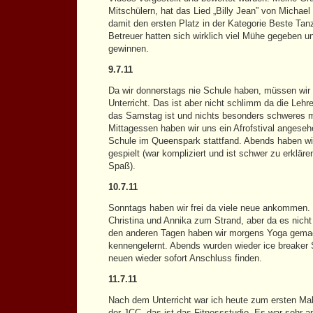
Mitschülern, hat das Lied „Billy Jean” von Michae
damit den ersten Platz in der Kategorie Beste Tanz
Betreuer hatten sich wirklich viel Mühe gegeben u
gewinnen.
9.7.11
Da wir donnerstags nie Schule haben, müssen wir
Unterricht. Das ist aber nicht schlimm da die Leh
das Samstag ist und nichts besonders schweres
Mittagessen haben wir uns ein Afrofstival angese
Schule im Queenspark stattfand. Abends haben wir
gespielt (war kompliziert und ist schwer zu erklären
Spaß).
10.7.11
Sonntags haben wir frei da viele neue ankommen. E
Christina und Annika zum Strand, aber da es nich
den anderen Tagen haben wir morgens Yoga gemac
kennengelernt. Abends wurden wieder ice breaker S
neuen wieder sofort Anschluss finden.
11.7.11
Nach dem Unterricht war ich heute zum ersten Mal
der JCC, das ist das Fitnessstudio. Es war sehr 