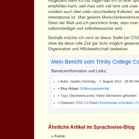
Insgesamt kann ich nur sagen das ich so eine Spr
empfehlen kann, weil man sehr viel lernt und zwar 
sondern auch über viele verschiedene Kulturen, we
international ist. Man gewinnt Menschenkenntniss
Orten der Welt und ich persönlich finde, dass man
selbstständiger und selbstbewusster wird.
Deshalb möchte ich mich an dieser Stelle bei CISS
ohne die diese tolle Zeit gar nicht möglich gewesen
Organisation und Hilfsbereitschaft bedanken.
Mein Bericht vom Trinity College C
Benutzerinformation und Links:
Autor: sandra (Sonntag, - 7. August 2011 - 18:39 Uh
Blog-Ablage:
Erfahrungsberichte
Tags
(Stichwortsuche): Keine Stichworte gefunden
Optionen:
RSS 2.0
Feed |
Kommentar schreiben
|
T
Ähnliche Artikel im Sprachreise-Blog
Keine