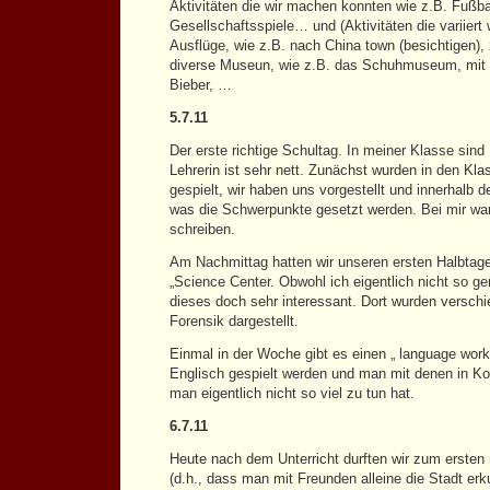
Aktivitäten die wir machen konnten wie z.B. Fußbal
Gesellschaftsspiele… und (Aktivitäten die variiert
Ausflüge, wie z.B. nach China town (besichtigen), 
diverse Museun, wie z.B. das Schuhmuseum, mit
Bieber, …
5.7.11
Der erste richtige Schultag. In meiner Klasse sin
Lehrerin ist sehr nett. Zunächst wurden in den Kl
gespielt, wir haben uns vorgestellt und innerhalb 
was die Schwerpunkte gesetzt werden. Bei mir wa
schreiben.
Am Nachmittag hatten wir unseren ersten Halbtag
„Science Center. Obwohl ich eigentlich nicht so g
dieses doch sehr interessant. Dort wurden versch
Forensik dargestellt.
Einmal in der Woche gibt es einen „ language work
Englisch gespielt werden und man mit denen in K
man eigentlich nicht so viel zu tun hat.
6.7.11
Heute nach dem Unterricht durften wir zum ersten
(d.h., dass man mit Freunden alleine die Stadt erku