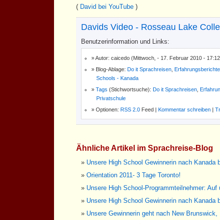
(
David bei YouTube
)
Davids Video - Rosseau Lake Coll
Benutzerinformation und Links:
Autor: caicedo (Mittwoch, - 17. Februar 2010 - 17:1
Blog-Ablage:
Do it Sprachreisen
,
Erfahrungsberichte
Schools - Kanada
Tags
(Stichwortsuche):
Do it Sprachreisen
,
Erfahru
Privatschule
Optionen:
RSS 2.0
Feed |
Kommentar schreiben
|
T
Ähnliche Artikel im Sprachreise-Blog
Unsere High School Gewinnerin nach Kanada b
Orientation 2011- 3 Tage Toronto!
Unsere High School-Programmteilnehmer: Auf
Unsere High School Gewinnerin nach Kanada b
Unsere Gewinnerin geht nach New Brunswick,