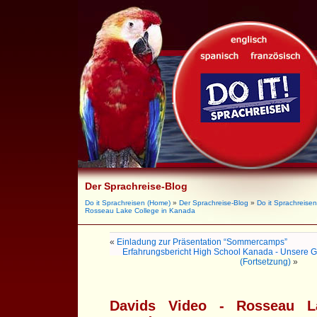
Der Sprachreise-Blog
Do it Sprachreisen (Home)
»
Der Sprachreise-Blog
»
Do it Sprachreisen
Rosseau Lake College in Kanada
«
Einladung zur Präsentation “Sommercamps”
Erfahrungsbericht High School Kanada - Unsere G
(Fortsetzung)
»
Davids Video - Rosseau L