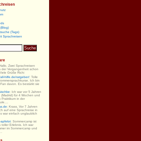
chreisen
hutz
um
eds
(Blog)
tsuche (Tags)
it Sprachreisen
are
 Hallo, Zwei Sprachreisen
n der Vergangenheit schon
iele Grüße Richi
ll-hilfe.de/ratgeber/
: Tolle
Sommersprachkurse. Ich bin
 Fan davon. Es bestärkt sie
sischke
: Ich war vor 5 Jahren
 (Madrid) für 4 Wochen und
 Praktikum in der
le....
gs.de
: Krass, Vor 7 Jahren
ch auf eine Sprachreise in
s war einfach unglaublich
-apfelot
: Sommercamp ist
 toller Erlebnis. Ich war
mmer im Sommercamp und
..
ks