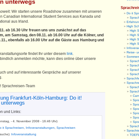
en unterwegs
Sprachrei
 soweit: Wir starten unsere Roadshow zusammen mit unseren
Do it Sp
n Canadian International Student Services aus Kanada und
Sprach
tional aus Irland.
Erfahrun
High Sc
11. ab 16.30 Uhr freuen uns uns zunächst auf das
High 
m, am Samstag, den 08.11. ab 16.00 Uhr auf die Kölner, und
High S
High 
.11., ebenfalls ab 16.00 Uhr auf die Gäste aus Hamburg und
High 
Infovera
Reise- u
anstaltungsorte findet Ihr unter diesem
link
.
Sommer
bindlich anmelden möchte, kann dies online über unsere
Sprac
Sprac
Sprac
Euch und auf interessante Gespräche auf unserer
Sprac
g.
Sprachfe
Sprachr
it! Sprachreisen-Team
Sprach
Sprac
Camb
tung Frankfurt-Köln-Hamburg: Do it!
Spr
 unterwegs
Spra
Spra
on und Links:
Spr
Spra
enstag, - 4. November 2008 - 16:46 Uhr)
Spr
Sprach
o it Sprachreisen
,
Infoveranstaltungen
,
Sprachreisen
Sprachte
tsuche):
Infoveranstaltung
TOEFL