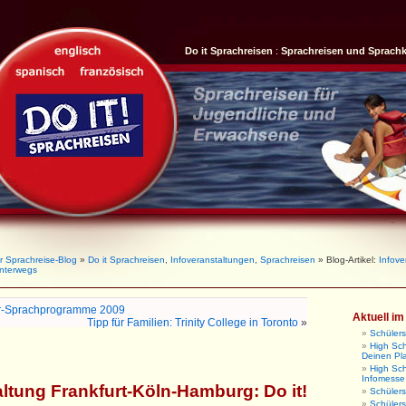
Do it Sprachreisen
:
Sprachreisen und Sprach
r Sprachreise-Blog
»
Do it Sprachreisen
,
Infoveranstaltungen
,
Sprachreisen
» Blog-Artikel:
Infove
unterwegs
r-Sprachprogramme 2009
Aktuell i
Tipp für Familien: Trinity College in Toronto
»
Schüler
High Sch
Deinen Pl
High Sc
Infomesse
altung Frankfurt-Köln-Hamburg: Do it!
Schüler
Schüler