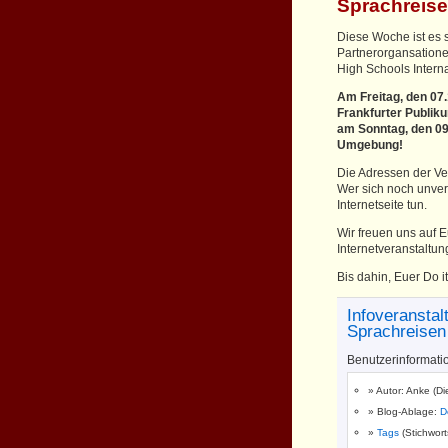
Sprachreis
Diese Woche ist es
Partnerorgansatione
High Schools Interna
Am Freitag, den 07.
Frankfurter Publiku
am Sonntag, den 09
Umgebung!
Die Adressen der Ver
Wer sich noch unver
Internetseite tun.
Wir freuen uns auf 
Internetveranstaltun
Bis dahin, Euer Do 
Infoveranstal
Sprachreisen
Benutzerinformati
Autor: Anke (Di
Blog-Ablage:
D
Tags
(Stichwor