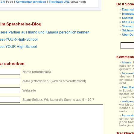
 2.0
Feed |
Kommentar schreiben
|
Trackback-URL
verwenden
Do it Spra
Datensc
Impress
Kontakt
RSS-Fe
l im Sprachreise-Blog
Sitemap 
Stichwor
nsere Partner aus Irland und Kanada persönlich kennen
Über Do 
eet-YOUR-High-School
eet YOUR High School
Komment
Alanya
:
r schreiben
habe ich i
gemacht. V
Name (erforderlich)
haarausfa
Idee von 
ein großer
eMail (erforderlich) (wird nicht veröffentlicht)
nicht...
Herr. Ka
Webseite
in Spanien
machte ein
Sprachschu
Spam-Schutz: Wie lautet die Summe aus 9 + 10 ?
wolfgan
war ich au
Kanada. E
und ich...
forum.sir
einfach ein
jeden So
habe jede.
Trackbac