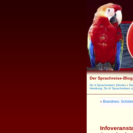
Der Sprachreise-Blog
Do it Sprachreisen (Home)
»
De
Hamburg: Do it! Sprachreisen 
«
Brandneu: Schüle
Infoveranst