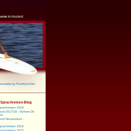
kurse
im Ausland
ranstaltung Frankfurt-Köln-
m Sprachreisen-Blog
sprachreisen 2018
ool 2017/18 - Sichere Dir
atz
hool Neuseeland -
sprachreisen 2016
sprachreisen 2015