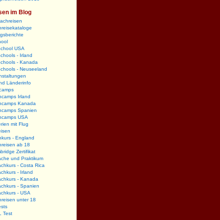
sen im Blog
rachreisen
reisekataloge
gsberichte
hool
School USA
chools - Irland
Schools - Kanada
Schools - Neuseeland
nstaltungen
nd Länderinfo
camps
hcamps Irland
hcamps Kanada
hcamps Spanien
hcamps USA
rien mit Flug
eisen
kurs - England
hreisen ab 18
ridge Zertifikat
ache und Praktikum
chkurs - Costa Rica
chkurs - Irland
achkurs - Kanada
chkurs - Spanien
achkurs - USA
reisen unter 18
sts
 Test