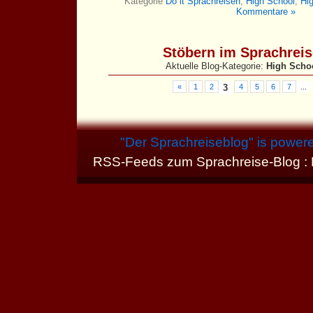
Kategorie
Do it Sprachreisen
,
High School
,
Hi
Kommentare »
Stöbern im Sprachrei
Aktuelle Blog-Kategorie:
High Scho
«
1
2
3
4
5
6
7
...
"
Der Sprachreiseblog
" is power
RSS-Feeds zum Sprachreise-Blog :