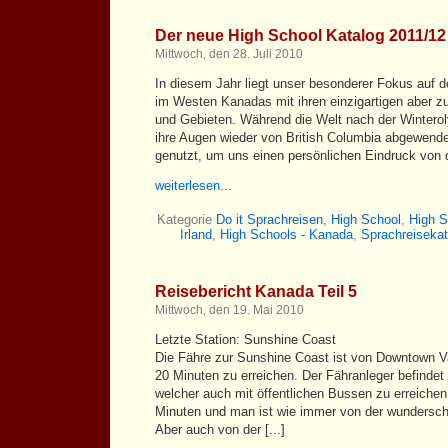
Der neue High School Katalog 2011/12 
Mittwoch, den 28. Juli 2010
In diesem Jahr liegt unser besonderer Fokus auf d
im Westen Kanadas mit ihren einzigartigen aber zug
und Gebieten. Während die Welt nach der Winter
ihre Augen wieder von British Columbia abgewendet
genutzt, um uns einen persönlichen Eindruck von di
weiterlesen...
Kategorie
Do it Sprachreisen
,
High School
,
High 
Irland
,
High Schools - Kanada
,
Sprachreisekat
Reisebericht Kanada Teil 5
Mittwoch, den 19. Mai 2010
Letzte Station: Sunshine Coast
Die Fähre zur Sunshine Coast ist von Downtown V
20 Minuten zu erreichen. Der Fähranleger befindet
welcher auch mit öffentlichen Bussen zu erreichen 
Minuten und man ist wie immer von der wundersch
Aber auch von der [...]