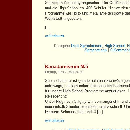
Sschool in Kimberley angesehen. Der Ort Kimberl
und die High School ca. 400 Schüler. Hier werden 
Programme wie Holz- und Metallarbeiten sowie das
Werkstadt angeboten.
[...]
weiterlesen...
Kategorie
Do it Sprachreisen
,
High School
,
H
Sprachreisen
|
0 Kommenta
Kanadareise im Mai
Freitag, den 7. Mai 2010
Sabine Hammer ist gerade auf einer zweiwöchige
unterwegs, um sich neben bestehenden Partnersc
für unsere High School Programme anzugucken. Les
Reisebericht:
Unser Flug nach Calgary war sehr angenehm und d
neuneinhalb Stunden vergingen relativ schnell. Um 
leichtem Schneetreiben und -3 [...]
weiterlesen...