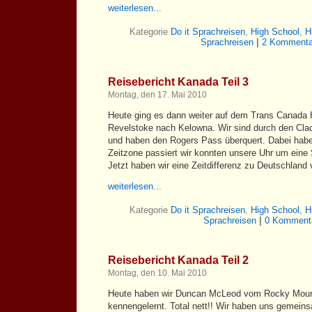
weiterlesen...
Kategorie
Do it Sprachreisen
,
High School
,
H
Sprachreisen
|
2 Kommenta
Reisebericht Kanada Teil 3
Montag, den 17. Mai 2010
Heute ging es dann weiter auf dem Trans Canada
Revelstoke nach Kelowna. Wir sind durch den Clac
und haben den Rogers Pass überquert. Dabei habe
Zeitzone passiert wir konnten unsere Uhr um eine 
Jetzt haben wir eine Zeitdifferenz zu Deutschland v
weiterlesen...
Kategorie
Do it Sprachreisen
,
High School
,
H
Sprachreisen
|
0 Kommenta
Reisebericht Kanada Teil 2
Montag, den 10. Mai 2010
Heute haben wir Duncan McLeod vom Rocky Mounta
kennengelernt. Total nett!! Wir haben uns gemeins