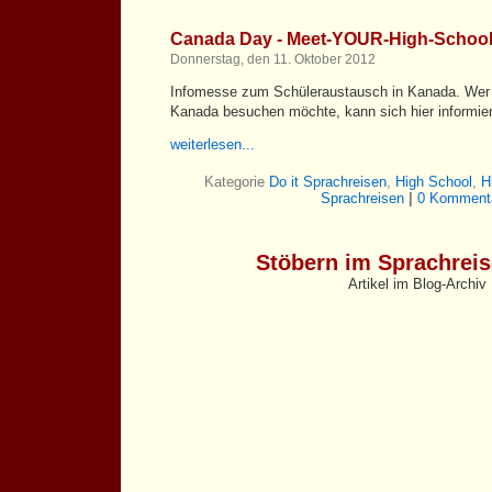
Canada Day - Meet-YOUR-High-Schoo
Donnerstag, den 11. Oktober 2012
Infomesse zum Schüleraustausch in Kanada. Wer 
Kanada besuchen möchte, kann sich hier informie
weiterlesen...
Kategorie
Do it Sprachreisen
,
High School
,
H
Sprachreisen
|
0 Kommenta
Stöbern im Sprachrei
Artikel im Blog-Archiv