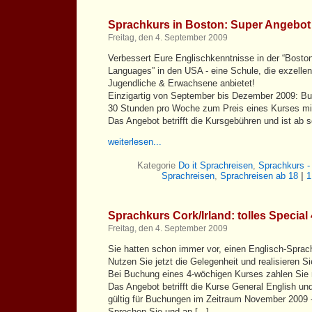
Sprachkurs in Boston: Super Angebot 
Freitag, den 4. September 2009
Verbessert Eure Englischkenntnisse in der “Bosto
Languages” in den USA - eine Schule, die exzellen
Jugendliche & Erwachsene anbietet!
Einzigartig von September bis Dezember 2009: Bu
30 Stunden pro Woche zum Preis eines Kurses mit
Das Angebot betrifft die Kursgebühren und ist ab so
weiterlesen...
Kategorie
Do it Sprachreisen
,
Sprachkurs 
Sprachreisen
,
Sprachreisen ab 18
|
1
Sprachkurs Cork/Irland: tolles Special 
Freitag, den 4. September 2009
Sie hatten schon immer vor, einen Englisch-Sprac
Nutzen Sie jetzt die Gelegenheit und realisieren Si
Bei Buchung eines 4-wöchigen Kurses zahlen Sie
Das Angebot betrifft die Kurse General English un
gültig für Buchungen im Zeitraum November 2009 -
Sprechen Sie und an [...]