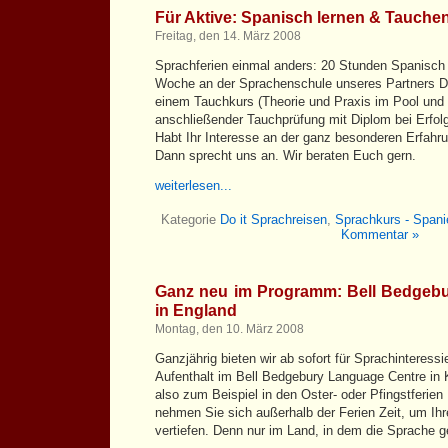
Für Aktive: Spanisch lernen & Tauchen
Freitag, den 14. März 2008
Sprachferien einmal anders: 20 Stunden Spanisch 
Woche an der Sprachenschule unseres Partners Do
einem Tauchkurs (Theorie und Praxis im Pool und
anschließender Tauchprüfung mit Diplom bei Erfol
Habt Ihr Interesse an der ganz besonderen Erfahr
Dann sprecht uns an. Wir beraten Euch gern.
weiterlesen...
Kategorie
Do it Sprachreisen
,
Sprachkurs - Spani
Kommentar »
Ganz neu im Programm: Bell Bedgeb
in England
Montag, den 10. März 2008
Ganzjährig bieten wir ab sofort für Sprachinteressi
Aufenthalt im Bell Bedgebury Language Centre in 
also zum Beispiel in den Oster- oder Pfingstferien
nehmen Sie sich außerhalb der Ferien Zeit, um Ih
vertiefen. Denn nur im Land, in dem die Sprache ge