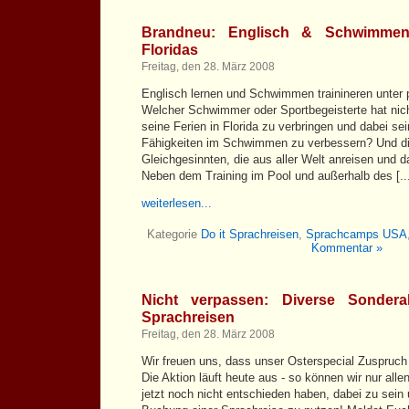
Brandneu: Englisch & Schwimme
Floridas
Freitag, den 28. März 2008
Englisch lernen und Schwimmen trainineren unter p
Welcher Schwimmer oder Sportbegeisterte hat nic
seine Ferien in Florida zu verbringen und dabei s
Fähigkeiten im Schwimmen zu verbessern? Und 
Gleichgesinnten, die aus aller Welt anreisen und d
Neben dem Training im Pool und außerhalb des [..
weiterlesen...
Kategorie
Do it Sprachreisen
,
Sprachcamps USA
Kommentar »
Nicht verpassen: Diverse Sondera
Sprachreisen
Freitag, den 28. März 2008
Wir freuen uns, dass unser Osterspecial Zuspruch
Die Aktion läuft heute aus - so können wir nur alle
jetzt noch nicht entschieden haben, dabei zu sein u