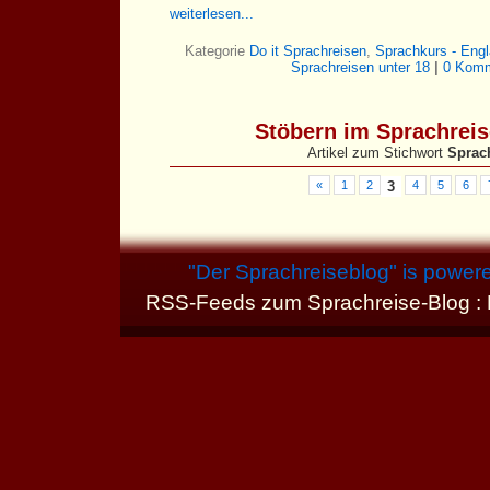
weiterlesen...
Kategorie
Do it Sprachreisen
,
Sprachkurs - Eng
Sprachreisen unter 18
|
0 Komm
Stöbern im Sprachrei
Artikel zum Stichwort
Sprac
«
1
2
3
4
5
6
"
Der Sprachreiseblog
" is power
RSS-Feeds zum Sprachreise-Blog :