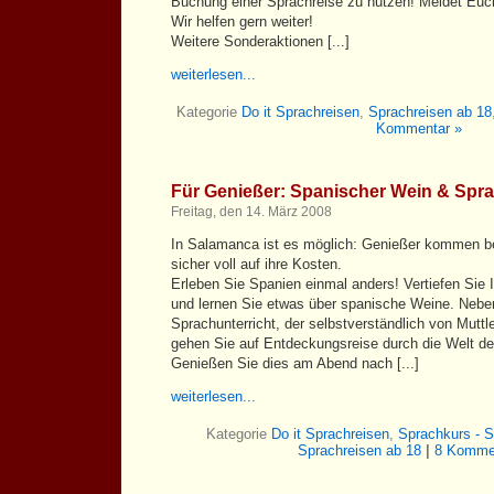
Buchung einer Sprachreise zu nutzen! Meldet Euch
Wir helfen gern weiter!
Weitere Sonderaktionen [...]
weiterlesen...
Kategorie
Do it Sprachreisen
,
Sprachreisen ab 18
Kommentar »
Für Genießer: Spanischer Wein & Spra
Freitag, den 14. März 2008
In Salamanca ist es möglich: Genießer kommen 
sicher voll auf ihre Kosten.
Erleben Sie Spanien einmal anders! Vertiefen Sie
und lernen Sie etwas über spanische Weine. Neben
Sprachunterricht, der selbstverständlich von Muttle
gehen Sie auf Entdeckungsreise durch die Welt d
Genießen Sie dies am Abend nach [...]
weiterlesen...
Kategorie
Do it Sprachreisen
,
Sprachkurs - S
Sprachreisen ab 18
|
8 Komme