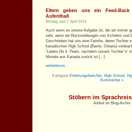
Eltern geben uns ein Feed-Bac
Aufenthalt
Montag, den 7. April 2014
Auch wenn es unsere Aufgabe ist, die wir immer ger
sehr, wenn wir Rückmeldungen von Schülern und 
Geschrieben hat uns eine Familie, deren Tochter e
kanadischen High School (Barrie, Ontario) verbrach
“Liebes Do it -Team, nachdem unsere Tochter V. i
Monate aus Kanada zurück ist [...]
weiterlesen...
Kategorie
Erfahrungsberichte
,
High School
,
Hi
Kommentar »
Stöbern im Sprachrei
Artikel im Blog-Archiv