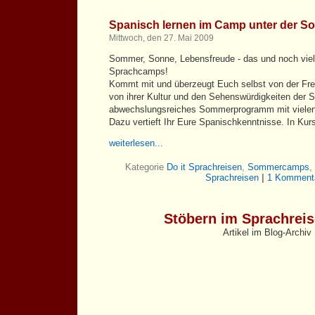
Spanisch lernen im Camp unter der S
Mittwoch, den 27. Mai 2009
Sommer, Sonne, Lebensfreude - das und noch viel 
Sprachcamps!
Kommt mit und überzeugt Euch selbst von der Freu
von ihrer Kultur und den Sehenswürdigkeiten der S
abwechslungsreiches Sommerprogramm mit vielen 
Dazu vertieft Ihr Eure Spanischkenntnisse. In Kurs
weiterlesen...
Kategorie
Do it Sprachreisen
,
Sommercamps
,
Sprachreisen
|
1 Kommenta
Stöbern im Sprachrei
Artikel im Blog-Archiv