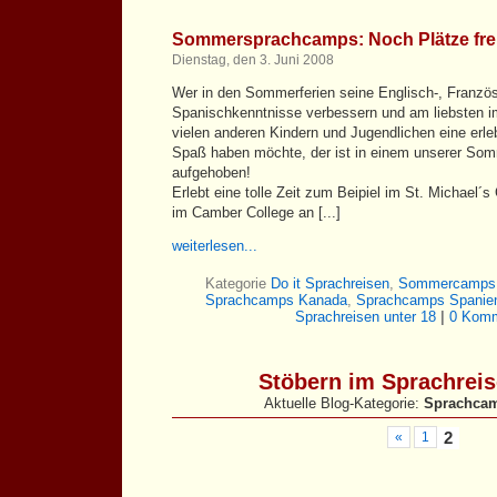
Sommersprachcamps: Noch Plätze fre
Dienstag, den 3. Juni 2008
Wer in den Sommerferien seine Englisch-, Französ
Spanischkenntnisse verbessern und am liebsten im
vielen anderen Kindern und Jugendlichen eine erl
Spaß haben möchte, der ist in einem unserer Som
aufgehoben!
Erlebt eine tolle Zeit zum Beipiel im St. Michael´
im Camber College an [...]
weiterlesen...
Kategorie
Do it Sprachreisen
,
Sommercamps
Sprachcamps Kanada
,
Sprachcamps Spanie
Sprachreisen unter 18
|
0 Komm
Stöbern im Sprachrei
Aktuelle Blog-Kategorie:
Sprachca
«
1
2