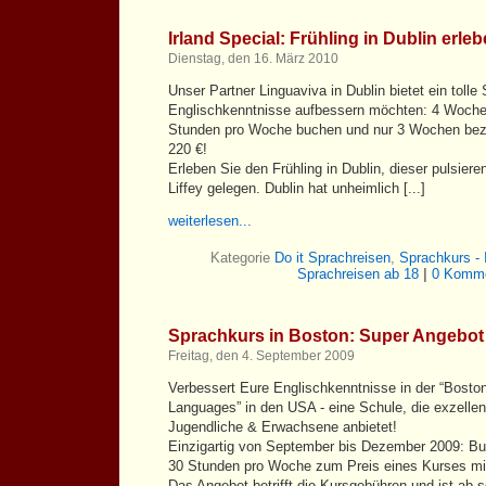
Irland Special: Frühling in Dublin erle
Dienstag, den 16. März 2010
Unser Partner Linguaviva in Dublin bietet ein tolle S
Englischkenntnisse aufbessern möchten: 4 Woche
Stunden pro Woche buchen und nur 3 Wochen beza
220 €!
Erleben Sie den Frühling in Dublin, dieser pulsier
Liffey gelegen. Dublin hat unheimlich [...]
weiterlesen...
Kategorie
Do it Sprachreisen
,
Sprachkurs - 
Sprachreisen ab 18
|
0 Komme
Sprachkurs in Boston: Super Angebot 
Freitag, den 4. September 2009
Verbessert Eure Englischkenntnisse in der “Bosto
Languages” in den USA - eine Schule, die exzellen
Jugendliche & Erwachsene anbietet!
Einzigartig von September bis Dezember 2009: Bu
30 Stunden pro Woche zum Preis eines Kurses mit
Das Angebot betrifft die Kursgebühren und ist ab so