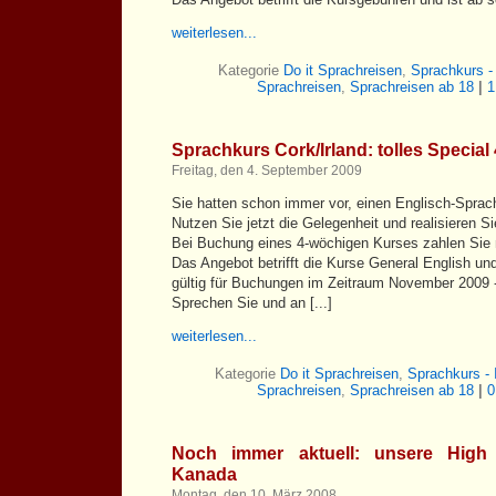
weiterlesen...
Kategorie
Do it Sprachreisen
,
Sprachkurs 
Sprachreisen
,
Sprachreisen ab 18
|
1
Sprachkurs Cork/Irland: tolles Special 
Freitag, den 4. September 2009
Sie hatten schon immer vor, einen Englisch-Sprac
Nutzen Sie jetzt die Gelegenheit und realisieren Si
Bei Buchung eines 4-wöchigen Kurses zahlen Sie
Das Angebot betrifft die Kurse General English un
gültig für Buchungen im Zeitraum November 2009 -
Sprechen Sie und an [...]
weiterlesen...
Kategorie
Do it Sprachreisen
,
Sprachkurs - 
Sprachreisen
,
Sprachreisen ab 18
|
0
Noch immer aktuell: unsere High 
Kanada
Montag, den 10. März 2008