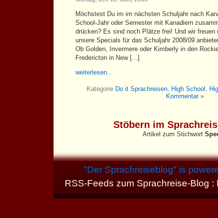
Möchstest Du im im nächsten Schuljahr nach Kana
School-Jahr oder Semester mit Kanadiern zusamm
drücken? Es sind noch Plätze frei! Und wir freuen
unsere Specials für das Schuljahr 2008/09 anbiet
Ob Golden, Invermere oder Kimberly in den Rocki
Fredericton in New [...]
weiterlesen...
Kategorie
Do it Sprachreisen
,
High School
,
Hi
Kommentar »
Stöbern im Sprachrei
Artikel zum Stichwort
Spec
"
Der Sprachreiseblog
" is power
RSS-Feeds zum Sprachreise-Blog :