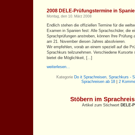
2008 DELE-Prüfungstermine in Spanien
Montag, den 10. März 2008
Endlich stehen die offiziellen Termine für die wel
Examen in Spanien fest: Alle Sprachschüler, die 
Sprachprüfungen anstreben, können Ihre Prüfung 
am 21. November diesen Jahres absolvieren.
Wir empfehlen, vorab an einem speziell auf die Pr
Sprachkurs teilzunehmen. Verschiedene Kursorte 
bietet die Möglichkeit, [...]
weiterlesen...
Kategorie
Do it Sprachreisen
,
Sprachkurs - S
Sprachreisen ab 18
|
2 Komme
Stöbern im Sprachrei
Artikel zum Stichwort
DELE-P