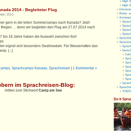
High 
High 
ada 2014 - Begleiteter Flug
Infovera
Reise- u
mber 2013
Sommer
Sprac
mmer gern in die tollen Sommercamps nach Kanada? Jetzt
Sprac
in fliegen … denn wir begleiten den Flug am 27.07.2014 nach
Sprac
Sprac
n 7 bis 18 Jahre haben die Auswahl zwischen fünf
Sprachfe
ps.
Sprachr
ler eignet sich besonders Swallowdale. Für Wasserratten das
Sprach
mp. [...]
Sprac
Camb
Spr
Spra
Spra
camps
,
Sprachcamps Kanada
,
Sprachreisen
|
1 Kommentar »
Spr
Spra
Spr
Sprach
öbern im Sprachreisen-Blog
:
Sprachte
Artikel zum Stichwort
Camp am See
TOEFL
Do it Spra