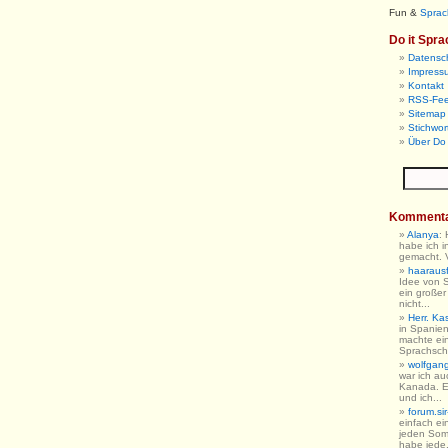
Fun &
Sprac
Do it Spra
Datensc
Impress
Kontakt
RSS-Fe
Sitemap 
Stichwor
Über Do 
Komment
Alanya
:
habe ich i
gemacht. V
haarausfa
Idee von 
ein großer
nicht...
Herr. Ka
in Spanien
machte ein
Sprachschu
wolfgan
war ich au
Kanada. E
und ich...
forum.sir
einfach ein
jeden So
habe jede.