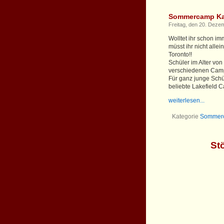
Sommercamp Kan
Freitag, den 20. Deze
Wolltet ihr schon i
müsst ihr nicht alle
Toronto!!
Schüler im Alter vo
verschiedenen Cam
Für ganz junge Schü
beliebte Lakefield Ca
weiterlesen...
Kategorie
Sommer
St