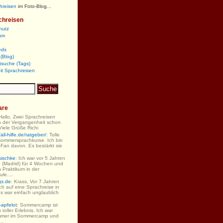
hreisen
im Foto-Blog...
chreisen
hutz
um
eds
(Blog)
tsuche (Tags)
it Sprachreisen
are
 Hallo, Zwei Sprachreisen
n der Vergangenheit schon
iele Grüße Richi
ll-hilfe.de/ratgeber/
: Tolle
Sommersprachkurse. Ich bin
 Fan davon. Es bestärkt sie
sischke
: Ich war vor 5 Jahren
 (Madrid) für 4 Wochen und
 Praktikum in der
le....
gs.de
: Krass, Vor 7 Jahren
ch auf eine Sprachreise in
s war einfach unglaublich
-apfelot
: Sommercamp ist
 toller Erlebnis. Ich war
mmer im Sommercamp und
..