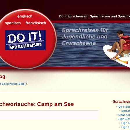
Do it Sprachreisen
:
Sprachreisen und Sprach
log
r Sprachreise-Blog
»
Sprachrei
ichwortsuche:
Camp am See
Do it Sp
Sprach
Erfahrun
High Sc
High 
High S