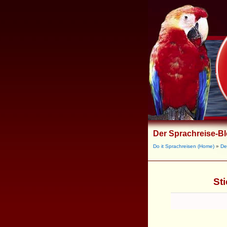
Der Sprachreise-B
Do it Sprachreisen (Home)
»
De
St