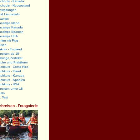
Schools - Kanada
Schools - Neuseeland
nstaltungen
nd Länderinfo
camps
hcamps Irland
hcamps Kanada
hcamps Spanien
hcamps USA
rien mit Flug
eisen
kurs - England
hreisen ab 18
ridge Zertifikat
ache und Praktikum
chkurs - Costa Rica
chkurs - Irland
achkurs - Kanada
chkurs - Spanien
achkurs - USA
reisen unter 18
sts
 Test
chreisen - Fotogalerie