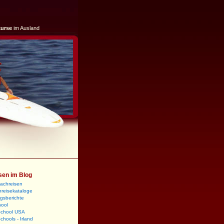
kurse
im Ausland
sen im Blog
rachreisen
reisekataloge
gsberichte
hool
School USA
chools - Irland